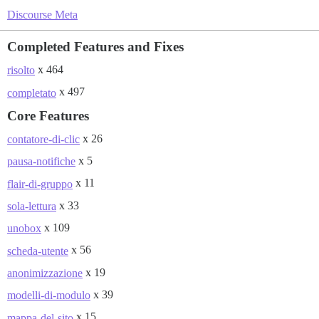
Discourse Meta
Completed Features and Fixes
x 464
risolto
x 497
completato
Core Features
x 26
contatore-di-clic
x 5
pausa-notifiche
x 11
flair-di-gruppo
x 33
sola-lettura
x 109
unobox
x 56
scheda-utente
x 19
anonimizzazione
x 39
modelli-di-modulo
x 15
mappa-del-sito