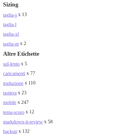
Sizing
x 13
taglia-s
taglia-l
taglia-xl
x 2
taglia-m
Altre Etichette
x 5
sql-lento
x 77
caricamenti
x 110
traduzione
x 23
tastiera
x 247
mobile
x 12
tema-scuro
x 58
markdown-it-review
x 132
backup