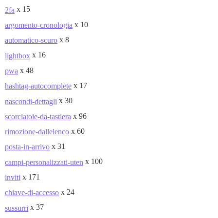
x 15
2fa
x 10
argomento-cronologia
x 8
automatico-scuro
x 16
lightbox
x 48
pwa
x 17
hashtag-autocomplete
x 30
nascondi-dettagli
x 96
scorciatoie-da-tastiera
x 60
rimozione-dallelenco
x 31
posta-in-arrivo
x 100
campi-personalizzati-uten
x 171
inviti
x 24
chiave-di-accesso
x 37
sussurri