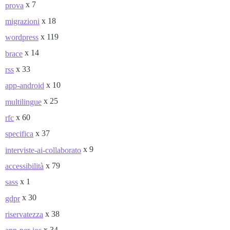
x 7
prova
x 18
migrazioni
x 119
wordpress
x 14
brace
x 33
rss
x 10
app-android
x 25
multilingue
x 60
rfc
x 37
specifica
x 9
interviste-ai-collaborato
x 79
accessibilità
x 1
sass
x 30
gdpr
x 38
riservatezza
x 34