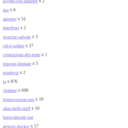
x 2
accedi-con-amazon
x 4
jira
x 52
akismet
x 2
interfono
x 3
ricerche-salvate
x 27
chi-è-online
x 1
costruzione-del-team
x 5
risposte-limitate
x 2
graphviz
x 976
ia
x 699
chattare
x 10
fontawesome-pro
x 10
alias-dello-staff
barra-laterale-tag
x 17
gestore-docker