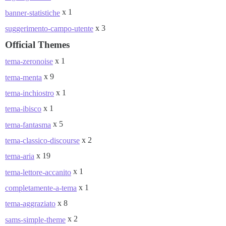
x 1
banner-statistiche
x 3
suggerimento-campo-utente
Official Themes
x 1
tema-zeronoise
x 9
tema-menta
x 1
tema-inchiostro
x 1
tema-ibisco
x 5
tema-fantasma
x 2
tema-classico-discourse
x 19
tema-aria
x 1
tema-lettore-accanito
x 1
completamente-a-tema
x 8
tema-aggraziato
x 2
sams-simple-theme