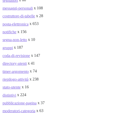
segnalibri
x 108
messaggi-personali
x 28
costruttore-di-tabelle
x 653
posta-elettronica
x 156
notifiche
x 10
segna-non-letto
x 187
gruppi
x 147
coda-di-revisione
x 41
directory-utenti
x 74
timer-argomento
x 238
riepilogo-attività
x 16
stato-utente
x 224
distintivi
x 37
pubblicazione-pagina
x 63
moderatori-categoria