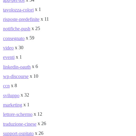
app-per-ios
x 1
tavolozza-colori
x 11
risposte-predefinite
x 25
notifiche-push
x 59
consegnato
x 30
video
x 1
eventi
x 6
linkedin-oauth
x 10
wp-discourse
x 8
ccn
x 32
sviluppo
x 1
marketing
x 12
lettore-schermo
x 26
traduzione-cinese
x 26
support-ospitato