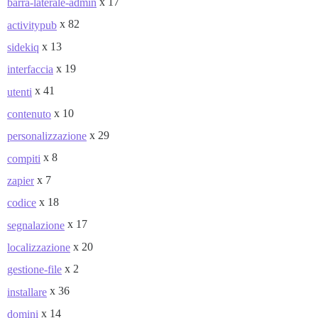
x 17
barra-laterale-admin
x 82
activitypub
x 13
sidekiq
x 19
interfaccia
x 41
utenti
x 10
contenuto
x 29
personalizzazione
x 8
compiti
x 7
zapier
x 18
codice
x 17
segnalazione
x 20
localizzazione
x 2
gestione-file
x 36
installare
x 14
domini