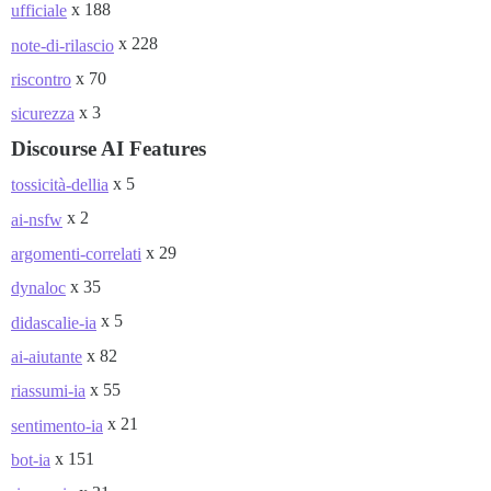
x 188
ufficiale
x 228
note-di-rilascio
x 70
riscontro
x 3
sicurezza
Discourse AI Features
x 5
tossicità-dellia
x 2
ai-nsfw
x 29
argomenti-correlati
x 35
dynaloc
x 5
didascalie-ia
x 82
ai-aiutante
x 55
riassumi-ia
x 21
sentimento-ia
x 151
bot-ia