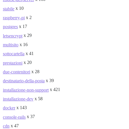
x 10
stabile
x 2
raspberry-pi
x 17
postgres
x 29
letsencrypt
x 16
multisito
x 41
sottocartella
x 20
prestazioni
x 28
due-contenitori
x 39
destinatario-della-posta
x 421
installazione-non-support
x 58
installazione-dev
x 143
docker
x 37
console-rails
x 47
cdn