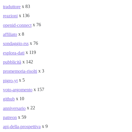
x 83
traduttore
x 136
reazioni
x 76
openid-connect
x 8
affiliato
x 76
sondaggio-rss
x 119
esplora-dati
x 142
pubblicità
x 3
promemoria-risolti
x 5
pigro-yt
x 157
voto-argomento
x 10
github
x 22
anniversario
x 59
patreon
x 9
api-della-prospettiva