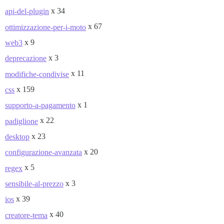
x 34
api-del-plugin
x 67
ottimizzazione-per-i-moto
x 9
web3
x 3
deprecazione
x 11
modifiche-condivise
x 159
css
x 1
supporto-a-pagamento
x 22
padiglione
x 23
desktop
x 20
configurazione-avanzata
x 5
regex
x 3
sensibile-al-prezzo
x 39
ios
x 40
creatore-tema