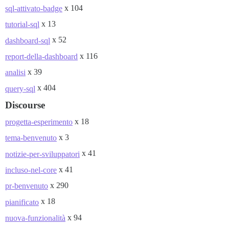
x 104
sql-attivato-badge
x 13
tutorial-sql
x 52
dashboard-sql
x 116
report-della-dashboard
x 39
analisi
x 404
query-sql
Discourse
x 18
progetta-esperimento
x 3
tema-benvenuto
x 41
notizie-per-sviluppatori
x 41
incluso-nel-core
x 290
pr-benvenuto
x 18
pianificato
x 94
nuova-funzionalità