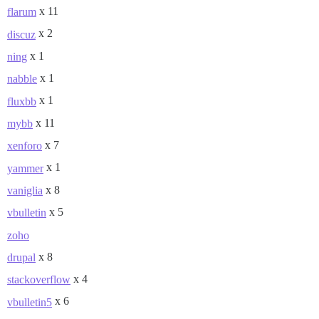
x 11
flarum
x 2
discuz
x 1
ning
x 1
nabble
x 1
fluxbb
x 11
mybb
x 7
xenforo
x 1
yammer
x 8
vaniglia
x 5
vbulletin
zoho
x 8
drupal
x 4
stackoverflow
x 6
vbulletin5