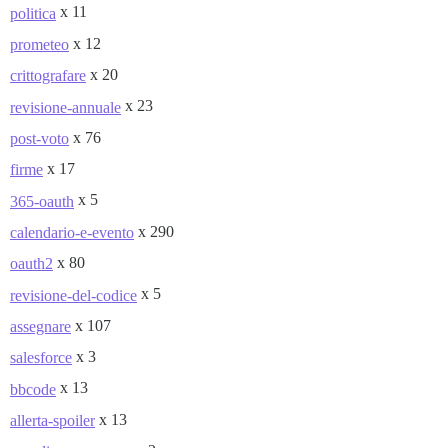
x 11
politica
x 12
prometeo
x 20
crittografare
x 23
revisione-annuale
x 76
post-voto
x 17
firme
x 5
365-oauth
x 290
calendario-e-evento
x 80
oauth2
x 5
revisione-del-codice
x 107
assegnare
x 3
salesforce
x 13
bbcode
x 13
allerta-spoiler