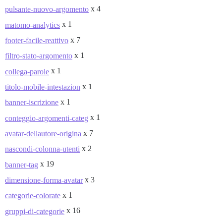
x 4
pulsante-nuovo-argomento
x 1
matomo-analytics
x 7
footer-facile-reattivo
x 1
filtro-stato-argomento
x 1
collega-parole
x 1
titolo-mobile-intestazion
x 1
banner-iscrizione
x 1
conteggio-argomenti-categ
x 7
avatar-dellautore-origina
x 2
nascondi-colonna-utenti
x 19
banner-tag
x 3
dimensione-forma-avatar
x 1
categorie-colorate
x 16
gruppi-di-categorie