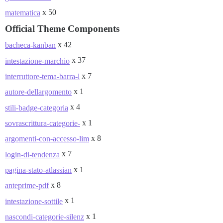
x 50
matematica
Official Theme Components
x 42
bacheca-kanban
x 37
intestazione-marchio
x 7
interruttore-tema-barra-l
x 1
autore-dellargomento
x 4
stili-badge-categoria
x 1
sovrascrittura-categorie-
x 8
argomenti-con-accesso-lim
x 7
login-di-tendenza
x 1
pagina-stato-atlassian
x 8
anteprime-pdf
x 1
intestazione-sottile
x 1
nascondi-categorie-silenz