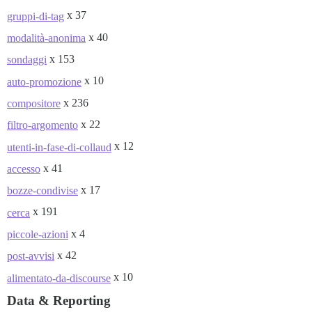
x 37
gruppi-di-tag
x 40
modalità-anonima
x 153
sondaggi
x 10
auto-promozione
x 236
compositore
x 22
filtro-argomento
x 12
utenti-in-fase-di-collaud
x 41
accesso
x 17
bozze-condivise
x 191
cerca
x 4
piccole-azioni
x 42
post-avvisi
x 10
alimentato-da-discourse
Data & Reporting