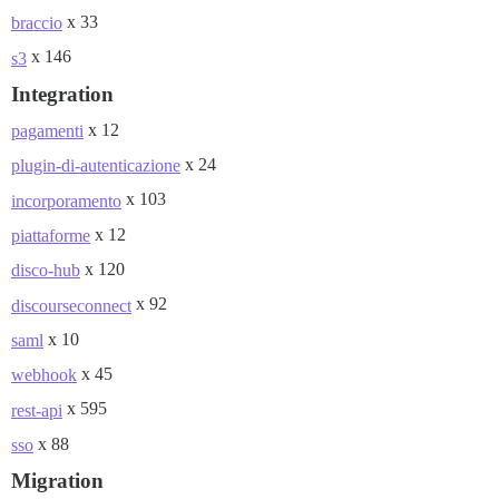
x 33
braccio
x 146
s3
Integration
x 12
pagamenti
x 24
plugin-di-autenticazione
x 103
incorporamento
x 12
piattaforme
x 120
disco-hub
x 92
discourseconnect
x 10
saml
x 45
webhook
x 595
rest-api
x 88
sso
Migration