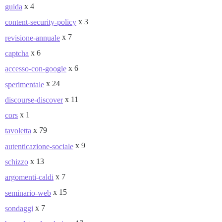
x 4
guida
x 3
content-security-policy
x 7
revisione-annuale
x 6
captcha
x 6
accesso-con-google
x 24
sperimentale
x 11
discourse-discover
x 1
cors
x 79
tavoletta
x 9
autenticazione-sociale
x 13
schizzo
x 7
argomenti-caldi
x 15
seminario-web
x 7
sondaggi