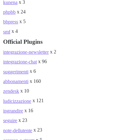
x 3
kunena
x 24
phpbb
x 5
bbpress
x 4
smf
Official Plugins
x 2
integrazione-newsletter
x 96
integrazione-chat
x 6
suggerimenti
x 160
abbonamenti
x 10
zendesk
x 121
ludicizzazione
x 16
ingrandire
x 23
seguire
x 23
note-dellutente
x 5