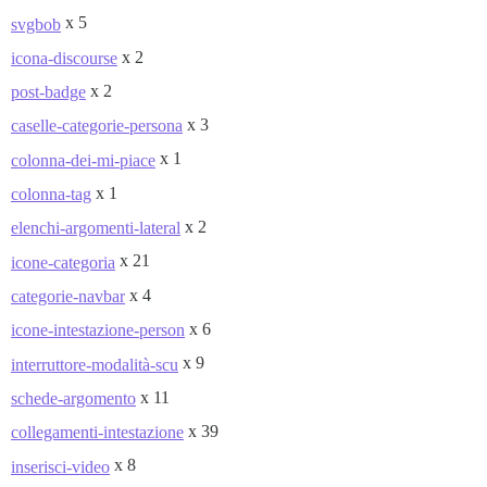
x 5
svgbob
x 2
icona-discourse
x 2
post-badge
x 3
caselle-categorie-persona
x 1
colonna-dei-mi-piace
x 1
colonna-tag
x 2
elenchi-argomenti-lateral
x 21
icone-categoria
x 4
categorie-navbar
x 6
icone-intestazione-person
x 9
interruttore-modalità-scu
x 11
schede-argomento
x 39
collegamenti-intestazione
x 8
inserisci-video