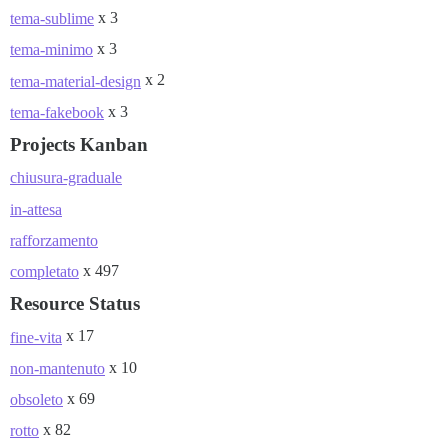
x 3
tema-sublime
x 3
tema-minimo
x 2
tema-material-design
x 3
tema-fakebook
Projects Kanban
chiusura-graduale
in-attesa
rafforzamento
x 497
completato
Resource Status
x 17
fine-vita
x 10
non-mantenuto
x 69
obsoleto
x 82
rotto