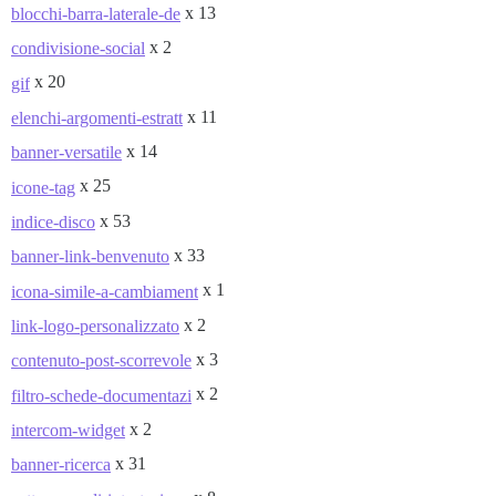
x 13
blocchi-barra-laterale-de
x 2
condivisione-social
x 20
gif
x 11
elenchi-argomenti-estratt
x 14
banner-versatile
x 25
icone-tag
x 53
indice-disco
x 33
banner-link-benvenuto
x 1
icona-simile-a-cambiament
x 2
link-logo-personalizzato
x 3
contenuto-post-scorrevole
x 2
filtro-schede-documentazi
x 2
intercom-widget
x 31
banner-ricerca