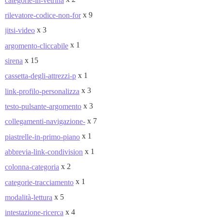
categorie-in-vetrina
x 9
rilevatore-codice-non-for
x 3
jitsi-video
x 1
argomento-cliccabile
x 15
sirena
x 1
cassetta-degli-attrezzi-p
x 3
link-profilo-personalizza
x 3
testo-pulsante-argomento
x 7
collegamenti-navigazione-
x 1
piastrelle-in-primo-piano
x 1
abbrevia-link-condivision
x 2
colonna-categoria
x 1
categorie-tracciamento
x 5
modalità-lettura
x 4
intestazione-ricerca