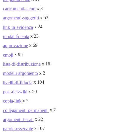
x 8
caricamenti-sicuri
x 53
argomenti-suggeriti
x 24
link-in-evidenza
x 23
modalità-lenta
x 69
approvazione
x 95
emoji
x 16
lista-di-distribuzione
x 2
modelli-argomento
x 104
livelli-di-fiducia
x 50
post-del-wiki
x 5
copia-link
x 7
collegamenti-permanenti
x 22
argomenti-fissati
x 107
parole-osservate