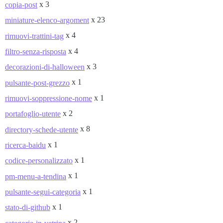
x 3
copia-post
x 23
miniature-elenco-argoment
x 4
rimuovi-trattini-tag
x 4
filtro-senza-risposta
x 3
decorazioni-di-halloween
x 1
pulsante-post-grezzo
x 1
rimuovi-soppressione-nome
x 2
portafoglio-utente
x 8
directory-schede-utente
x 1
ricerca-baidu
x 1
codice-personalizzato
x 1
pm-menu-a-tendina
x 1
pulsante-segui-categoria
x 1
stato-di-github
x 2