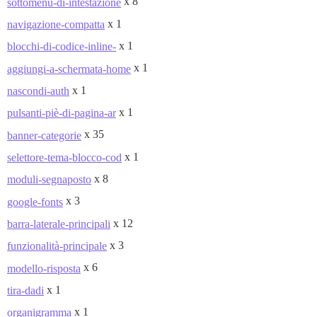
x 8
sottomenu-di-intestazione
x 1
navigazione-compatta
x 1
blocchi-di-codice-inline-
x 1
aggiungi-a-schermata-home
x 1
nascondi-auth
x 1
pulsanti-piè-di-pagina-ar
x 35
banner-categorie
x 1
selettore-tema-blocco-cod
x 8
moduli-segnaposto
x 3
google-fonts
x 12
barra-laterale-principali
x 3
funzionalità-principale
x 6
modello-risposta
x 1
tira-dadi
x 1
organigramma