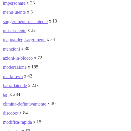
x 23
impersonare
x 3
menu-utente
x 13
suggerimenti-per-lutente
x 32
unisci-utente
x 34
mappa-degli-argomenti
x 30
menzioni
x 72
azioni-in-blocco
x 185
moderazione
x 42
markdown
x 237
barra-laterale
x 284
tag
x 30
elimina-definitivamente
x 84
discobot
x 15
modifica-rapida
x 60