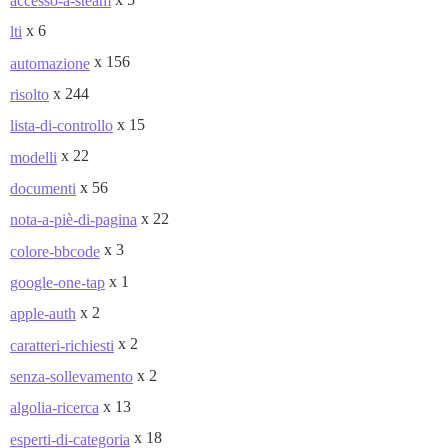
accesso-a-steam
x 6
lti
x 156
automazione
x 244
risolto
x 15
lista-di-controllo
x 22
modelli
x 56
documenti
x 22
nota-a-piè-di-pagina
x 3
colore-bbcode
x 1
google-one-tap
x 2
apple-auth
x 2
caratteri-richiesti
x 2
senza-sollevamento
x 13
algolia-ricerca
x 18
esperti-di-categoria