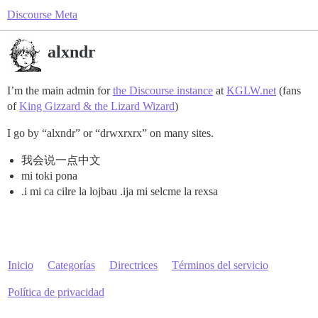
Discourse Meta
alxndr
I’m the main admin for
the Discourse instance
at
KGLW.net
(fans
of
King Gizzard & the Lizard Wizard
)
I go by “alxndr” or “drwxrxrx” on many sites.
我会说一点中文
mi toki pona
.i mi ca cilre la lojbau .ija mi selcme la rexsa
Inicio
Categorías
Directrices
Términos del servicio
Política de privacidad