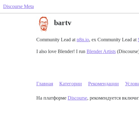
Discourse Meta
bartv
Community Lead at
n8n.io
, ex Community Lead at
I also love Blender! I run
Blender Artists
(Discourse
Главная
Категории
Рекомендации
Услов
На платформе
Discourse
, рекомендуется включит