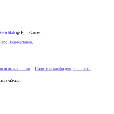
Sketchfab
@ Epic Games.
) and
BlenderNation
.
ия использования
Политика конфиденциальности
ь JavaScript