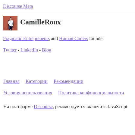
Discourse Meta
CamilleRoux
Pragmatic Entrepreneurs
and
Human Coders
founder
Twitter
-
LinkedIn
-
Blog
Главная
Категории
Рекомендации
Условия использования
Политика конфиденциальности
На платформе
Discourse
, рекомендуется включить JavaScript