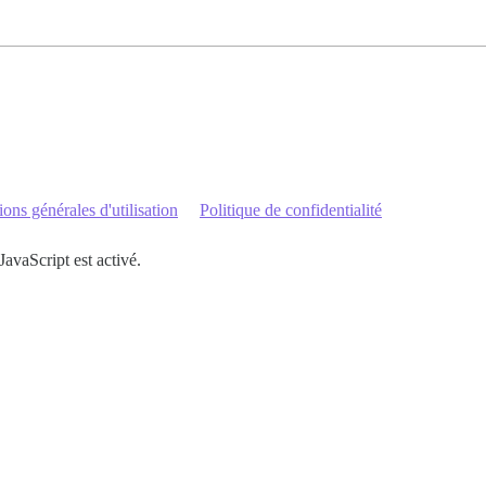
ons générales d'utilisation
Politique de confidentialité
JavaScript est activé.