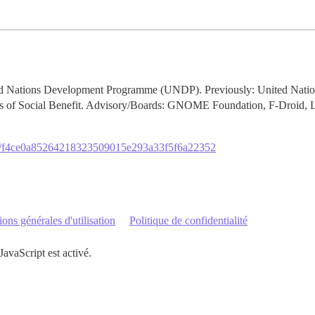
ited Nations Development Programme (UNDP). Previously: United Na
ts of Social Benefit. Advisory/Boards: GNOME Foundation, F-Droid, 
org/f4ce0a85264218323509015e293a33f5f6a22352
ons générales d'utilisation
Politique de confidentialité
JavaScript est activé.