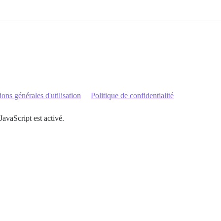
ons générales d'utilisation
Politique de confidentialité
JavaScript est activé.