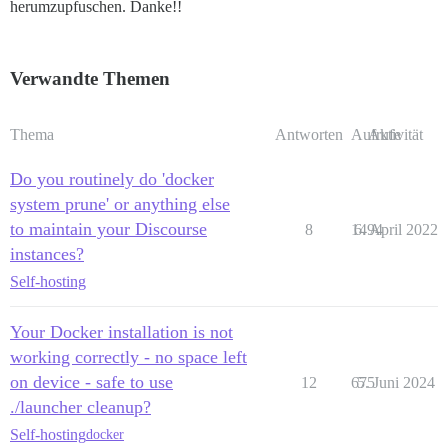
herumzupfuschen. Danke!!
Verwandte Themen
Thema
Antworten
Aufrufe
Aktivität
Do you routinely do 'docker
system prune' or anything else
to maintain your Discourse
8
1494
6. April 2022
instances?
Self-hosting
Your Docker installation is not
working correctly - no space left
on device - safe to use
12
675
5. Juni 2024
./launcher cleanup?
Self-hosting
docker