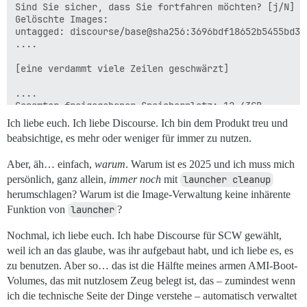
Sind Sie sicher, dass Sie fortfahren möchten? [j/N] j

Gelöschte Images:

untagged: discourse/base@sha256:3696bdf18652b5455bd33
....

[eine verdammt viele Zeilen geschwärzt]

....

Gesamter freigegebener Speicherplatz: 12.43GB

Ich liebe euch. Ich liebe Discourse. Ich bin dem Produkt treu und
[11:50:34] 0 ✓ (27.8s)

beabsichtige, es mehr oder weniger für immer zu nutzen.
root@discourse:/var/discourse # df -h

Filesystem       Größe  Benutzt Verf. Verw% Eingehängt
Aber, äh… einfach,
warum
. Warum ist es 2025 und ich muss mich
/dev/root         30G  6.9G   24G  23% /

persönlich, ganz allein,
tmpfs            7.7G     0  7.7G   0% /dev/shm

immer noch
mit
launcher cleanup
tmpfs            3.1G  1.1M  3.1G   1% /run

herumschlagen? Warum ist die Image-Verwaltung keine inhärente
tmpfs            5.0M     0  5.0M   0% /run/lock

Funktion von
launcher
?
efivarfs         128K  3.6K  125K   3% /sys/firmware/e
/dev/nvme1n1p16  891M  109M  720M  14% /boot

Nochmal, ich liebe euch. Ich habe Discourse für SCW gewählt,
/dev/nvme1n1p15   98M  6.4M   92M   7% /boot/efi

weil ich an das glaube, was ihr aufgebaut habt, und ich liebe es, es
/dev/nvme0n1      32G  346M   30G   2% /var/discourse

zu benutzen. Aber so… das ist die Hälfte meines armen AMI-Boot-
tmpfs            1.6G   12K  1.6G   1% /run/user/1001

overlay           30G  6.9G   24G  23% /var/lib/docke
Volumes, das mit nutzlosem Zeug belegt ist, das – zumindest wenn
ich die technische Seite der Dinge verstehe – automatisch verwaltet
[11:55:28] 0 ✓ (3.3ms)
