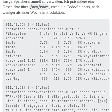
Image-Speicher manuell zu verwalten. Ich präsentiere eine
Geschichte über
/dev/root
, erzählt in Code-Snippets, nach
weniger als einer Woche in Produktion:
[11:49:56] 0 ✓ (1.8ms)

root@discourse:/var/discourse # df -h

Filesystem       Größe  Benutzt Verf. Verw% Eingehängt
/dev/root         30G   21G  9.6G  69% /

tmpfs            7.7G     0  7.7G   0% /dev/shm

tmpfs            3.1G  1.1M  3.1G   1% /run

tmpfs            5.0M     0  5.0M   0% /run/lock

efivarfs         128K  3.6K  125K   3% /sys/firmware/e
/dev/nvme1n1p16  891M  109M  720M  14% /boot

/dev/nvme1n1p15   98M  6.4M   92M   7% /boot/efi

/dev/nvme0n1      32G  346M   30G   2% /var/discourse

tmpfs            1.6G   12K  1.6G   1% /run/user/1001

overlay           30G   21G  9.6G  69% /var/lib/docke
[11:49:59] 0 ✓ (4.8ms)

root@discourse:/var/discourse # ./launcher cleanup

WARNUNG! Dies entfernt alle gestoppten Container.

Sind Sie sicher, dass Sie fortfahren möchten? [j/N] j

Gesamter freigegebener Speicherplatz: 0B

WARNUNG! Dies entfernt alle Images, denen kein Contai