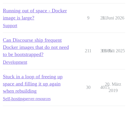
Running out of space - Docker
image is large?
9
281
1. Juni 2026
Support
Can Discourse ship frequent
Docker images that do not need
211
39985
13. Juli 2025
to be bootstrapped?
Development
Stuck in a loop of freeing up
space and filling it up again
20. März
30
4015
when rebuilding
2019
Self-hosting
server-resources