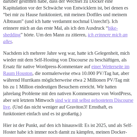
darüber gestritten habe, dass der Wechsel zu Docker eine
Kapitulation vor der Schwäche von Entwicklern ist, bei denen es
“bei mir zu Hause funktioniert, mit meinen Dotfiles und meinem
Albtraum” (und ich hatte verdammt nochmal Unrecht!). Ich
erinnere mich an das erste Mal, als ich den Ausdruck “
bike-
shedding
” hörte. Um den Mann zu zitieren,
ich erinnere mich an
alles
.
Nachdem ich mehrere Jahre weg war, hatte ich Gelegenheit, mich
wieder mit dem Self-Hosting von Discourse zu beschäftigen, als
Ersatz für native Wordpress-Kommentare auf
einer Wetterseite im
Raum Houston
, die normalerweise etwa 10.000 PV/Tag hat, aber
während Hurrikans möglicherweise etwa 2 Millionen PV/Tag mit
bis zu 1 Million eindeutigen Besuchern erreicht. Wir hatten
jahrelang Probleme mit den nativen Kommentaren von WordPress,
aber seit letztem Mittwoch
sind wir mit selbst gehostetem Discourse
live
. (Und das nicht weniger auf Graviton3! Ernsthaft, es
funktioniert einfach und es ist großartig.)
Hier ist der Punkt, auf den ich hinauswill: Es ist 2025, und als Self-
Hoster habe ich immer noch damit zu kämpfen, meinen Docker-