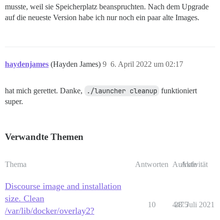
musste, weil sie Speicherplatz beanspruchten. Nach dem Upgrade
auf die neueste Version habe ich nur noch ein paar alte Images.
haydenjames
(Hayden James)
9
6. April 2022 um 02:17
hat mich gerettet. Danke,
./launcher cleanup
funktioniert
super.
Verwandte Themen
Thema
Antworten
Aufrufe
Aktivität
Discourse image and installation
size. Clean
10
4475
28. Juli 2021
/var/lib/docker/overlay2?