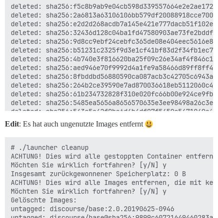
deleted: sha256:f5c8b9ab9e04cb598d339557664e2e2ae1723
deleted: sha256:2a6813a63106106bb579df20088918cce7006
deleted: sha256:e2d2d268acdb7a145e421e777dacb51f102ef
deleted: sha256:32436d128c04ba1fd47580903ae73fe2bddfe
deleted: sha256:9d8cc9ebf24cebfc365de08e404eec5616e8f
deleted: sha256:b51231c2325f9d3e1cf41bf83d2f34fb1ec74
deleted: sha256:4b740e3f816620ba25f09c26e34af4f846c10
deleted: sha256:aed946e70f9992d4a1fe9a58466d89ff8ff4c
deleted: sha256:8fbddbd56880590ca087acb3c42705c6943ab
deleted: sha256:264b2ce39590e7ad870036618eb5112060c4b
deleted: sha256:61b234732828f310e020fc66b00e924ce9fb6
deleted: sha256:5485ea5656a8656570635e3ee98498a26c3ea
deleted: sha256:543a5a42f0ba6d4b4df07f5450a5471049e6a
deleted: sha256:d8f6e8c526e4e4714394a0f5a36f9a9a08d0b
Edit
: Es hat auch ungenutzte Images entfernt
deleted: sha256:7dad94c5f48fdde5274185375df590c973b44
deleted: sha256:1df5bd192eaf7ae1cc110e1eb93af42cdc2e8
deleted: sha256:8dc32a5348882ece3ee648b40ed33b6d86ffb
# ./launcher cleanup

deleted: sha256:1d450751d4dc71941251346cc109e28b8de7a
ACHTUNG! Dies wird alle gestoppten Container entfernen
deleted: sha256:59d8d124a061dc2b5ef711ec35aa41697d3e6
Möchten Sie wirklich fortfahren? [y/N] y

deleted: sha256:b3c415106e20b05afd10e1842b6baf0aa853f
Insgesamt zurückgewonnener Speicherplatz: 0 B

deleted: sha256:43d274dc62cd0bb15393fdc847eeb824bec4e
ACHTUNG! Dies wird alle Images entfernen, die mit kei
deleted: sha256:d6b5a749012392db26ec65d9bb114ce5f7daa
Möchten Sie wirklich fortfahren? [y/N] y

deleted: sha256:84cf770fecfc683073de6437fbbea5b656f83
Gelöschte Images:

deleted: sha256:4336aecfb02a3509a61a23971c12b4df22bf9
untagged: discourse/base:2.0.20190625-0946

deleted: sha256:8ae6fb2a00993f50bfe70fe4523dcfac54638
untagged: discourse/base@sha256:9899c60721649460283ac