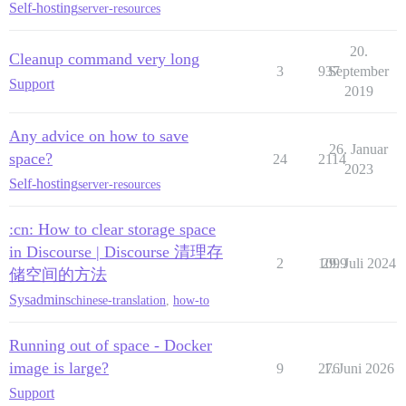
Self-hosting
server-resources
20.
Cleanup command very long
3
937
September
Support
2019
Any advice on how to save
26. Januar
space?
24
2114
2023
Self-hosting
server-resources
:cn: How to clear storage space
in Discourse | Discourse 清理存
2
1099
29. Juli 2024
储空间的方法
Sysadmins
chinese-translation
,
how-to
Running out of space - Docker
image is large?
9
276
1. Juni 2026
Support