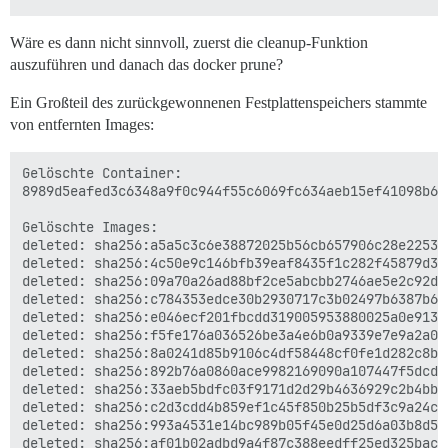
Wäre es dann nicht sinnvoll, zuerst die cleanup-Funktion
auszuführen und danach das docker prune?
Ein Großteil des zurückgewonnenen Festplattenspeichers stammte
von entfernten Images:
Gelöschte Container:

8989d5eafed3c6348a9f0c944f55c6069fc634aeb15ef41098b6ff
Gelöschte Images:

deleted: sha256:a5a5c3c6e38872025b56cb657906c28e2253c
deleted: sha256:4c50e9c146bfb39eaf8435f1c282f45879d32
deleted: sha256:09a70a26ad88bf2ce5abcbb2746ae5e2c92d0
deleted: sha256:c784353edce30b2930717c3b02497b6387b62
deleted: sha256:e046ecf201fbcdd319005953880025a0e9132
deleted: sha256:f5fe176a036526be3a4e6b0a9339e7e9a2a00
deleted: sha256:8a0241d85b9106c4df58448cf0fe1d282c8b8
deleted: sha256:892b76a0860ace9982169090a107447f5dcdd
deleted: sha256:33aeb5bdfc03f9171d2d29b4636929c2b4bba
deleted: sha256:c2d3cdd4b859ef1c45f850b25b5df3c9a24c5
deleted: sha256:993a4531e14bc989b05f45e0d25d6a03b8d51
deleted: sha256:af01b02adbd9a4f87c388eedff25ed325bacc