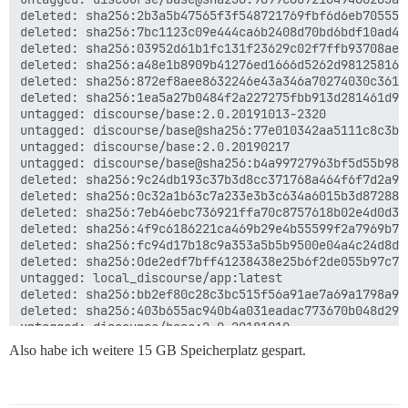
deleted: sha256:6ea56353a356ae23158a7bbd7525af2ccede9
deleted: sha256:2b3a5b47565f3f548721769fbf6d6eb70555b
deleted: sha256:8e9885ceddee58bb56c4b5ed54991fc8f4af5
deleted: sha256:7bc1123c09e444ca6b2408d70bd6bdf10ad4f
deleted: sha256:358a1ff8a0deba7dba1ae254aab1ac6c1d629
deleted: sha256:03952d61b1fc131f23629c02f7ffb93708ae7
deleted: sha256:8223e6f5f4df658c1889fd2b96268d80b9611
deleted: sha256:a48e1b8909b41276ed1666d5262d981258163
deleted: sha256:a9d3fbcffed4af390b802c5087a542db036fa
deleted: sha256:872ef8aee8632246e43a346a70274030c3613
deleted: sha256:9a5a07a536877f3ffbbd2864b85ce30e0a39c
deleted: sha256:1ea5a27b0484f2a227275fbb913d281461d9f
deleted: sha256:c70c135f4c1f70f3efd80e3d1b60e76db1350
untagged: discourse/base:2.0.20191013-2320

deleted: sha256:7a732b1e29fb31641abe58dd13abf7614adc6
untagged: discourse/base@sha256:77e010342aa5111c8c3b8
deleted: sha256:6e1cafdba91a1b8d95e3629b25a0bd0dffa67
untagged: discourse/base:2.0.20190217

deleted: sha256:9a32a867f02f566d3a9a7792d27d0d4b38f36
untagged: discourse/base@sha256:b4a99727963bf5d55b981
deleted: sha256:b792eec6f835385852002774cdc69fd7e7e50
deleted: sha256:9c24db193c37b3d8cc371768a464f6f7d2a92
deleted: sha256:5d92484a4e72c3204804bf931606ec08cb808
deleted: sha256:0c32a1b63c7a233e3b3c634a6015b3d87288e
deleted: sha256:4202bf632c9f5e34bdae93f72dc2cab9e9dc4
deleted: sha256:7eb46ebc736921ffa70c8757618b02e4d0d3c
deleted: sha256:de4a489c127e3ea5486f1e78fb8004111d2a1
deleted: sha256:4f9c6186221ca469b29e4b55599f2a7969b70
deleted: sha256:bc7c6dec558e475a4c1817b53eae39c152022
deleted: sha256:fc94d17b18c9a353a5b5b9500e04a4c24d8d4
deleted: sha256:43914cdc904ef24c9ca466d9f28f565e78dcb
deleted: sha256:0de2edf7bff41238438e25b6f2de055b97c7f
deleted: sha256:fa0c0462b3d10334db9375d4d71a9cecd6521
untagged: local_discourse/app:latest

deleted: sha256:9734ff38fca33f670e347f8e91613c2ee65b9
deleted: sha256:bb2ef80c28c3bc515f56a91ae7a69a1798a99
deleted: sha256:ec2ad3596b0d2e6c6067597d6f7a51168d83f
deleted: sha256:403b655ac940b4a031eadac773670b048d299
deleted: sha256:6d7f85dbdc642117e74756a69c50f534f5d3d
untagged: discourse/base:2.0.20181010

deleted: sha256:4411f5246b9974d4d9922f7ab7c0f893630bd
untagged: discourse/base@sha256:98eb4ece77b665cd0f29f
Also habe ich weitere 15 GB Speicherplatz gespart.
deleted: sha256:e54a2ce80a982979047070745efbcb0ddc1fe
deleted: sha256:d6ab119b2bf1eee96c8390b810a9a40d51bd0
deleted: sha256:b30dceb88c6f3e1e997e6a2d54287f6d2aadc
deleted: sha256:36005dec756bc240578c284b50aa3470ca59d
deleted: sha256:83c2db00ed64d8a0013229a6a3253c28c82fc
deleted: sha256:479fa3c649ef40ba88c3ff090b963dca3189a
deleted: sha256:9f61760608e5871b9ccc4753936d49704b32b