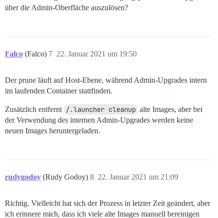
deleted: sha256:594a3c1c7826d88601d73d8d45e363c4e4bc6
deleted: sha256:bf348a05ba553ae4a139cf266e6212d9a7efe
über die Admin-Oberfläche auszulösen?
deleted: sha256:63ce6aacdb3d3349bdaefb93468e8995cc7ce
deleted: sha256:f76ad2747c0572f55b020c680fb3ecf2c9888
deleted: sha256:d694f6c84de0c505b887f1de08c9ac831bda1
deleted: sha256:e843589b7eab2c99f01c7c36603e79cd582ec
deleted: sha256:97db07efdc69145f2cf194ffb277b33482284
deleted: sha256:32fe28af8b933473d4fc8e0fdff4f53a3dd87
deleted: sha256:6d6c9fcd26928129bdd137666aa0236e1487e
deleted: sha256:c78abc0d85ace0d885a620a4fd6af7f3d4700
deleted: sha256:548208dfb25958594ab9ed110f34a2c525e4e
deleted: sha256:0a42ee6ceccb1b90de2a3badec7c74cc452ce
deleted: sha256:701fb57b68890bee539e4e0c2f7df3e7db630
Falco
untagged: local_discourse/metaruby:latest

(Falco)
7
22. Januar 2021 um 19:50
deleted: sha256:25ecb27836b7dde7bbf5abad8454fa06ee09e
deleted: sha256:401d948058ff306397680b2ce490f60e2d0d8
deleted: sha256:9e33f99cfa379bd3c8e010b82590d4b55bfac
deleted: sha256:93a5f531499f7e92d7087909e0fc5769605f2
deleted: sha256:39d67dcaeb3dc40dc021cd60464b85cd1cad2
Der prune läuft auf Host-Ebene, während Admin-Upgrades intern
deleted: sha256:4a99baef7044cc8d119f1b31243782eb3ba3c
deleted: sha256:17e8b0620c4cfbf7787819fc85af45ae95b13
deleted: sha256:4caf405015c8065a6f3f22d553e34fba5cd2a
im laufenden Container stattfinden.
deleted: sha256:abbe4fb97b005d1d723f037d20d9daf77eaf2
deleted: sha256:831c5620387fb9efec59fc82a42b948546c6b
deleted: sha256:b0c209ac3868cffee5e306982cc911ead53a4
Zusätzlich entfernt
/.launcher cleanup
alte Images, aber bei
deleted: sha256:47d1cc4409d8cd0365426ad6927b0f427dc23
Insgesamt zurückgewonnener Speicherplatz: 15,81 GB

der Verwendung des internen Admin-Upgrades werden keine
deleted: sha256:11b58f36f2bf94c3e5e915053d537de8720a9
neuen Images heruntergeladen.
deleted: sha256:dedfabd8ef9129a79eeb2259bdcb4d7e46a72
rudygodoy
(Rudy Godoy)
8
22. Januar 2021 um 21:09
Richtig. Vielleicht hat sich der Prozess in letzter Zeit geändert, aber
ich erinnere mich, dass ich viele alte Images manuell bereinigen