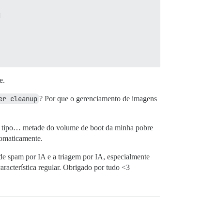


e.
er cleanup
? Por que o gerenciamento de imagens
s tipo… metade do volume de boot da minha pobre
tomaticamente.
de spam por IA e a triagem por IA, especialmente
racterística regular. Obrigado por tudo <3
e487a3eaa324fe1d8e3b395e6c5e3645/merged
