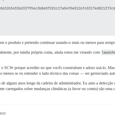
8652b5455bd33795ec3b8e0f201c17a04f0e0126fc0317ed821373cd
m o produto e pretendo continuar usando-o mais ou menos para sempr
almente, por minha própria conta, ainda estou me virando com
launch
ounted on



dev/shm

a o SCW porque acredito no que vocês construíram e adoro usá-lo. Ma
run

run/lock

o menos se eu entender o lado técnico das coisas — ser gerenciado au
sys/firmware/efi/efivars

boot

de alguns anos longe da cadeira de administrador. Eu amo a detecção 
boot/efi

e carregados sobre mudanças climáticas (a favor ou contra) são uma ca
var/discourse

run/user/1001

var/lib/docker/overlay2/5a649418bbfc064f488e895572eec1ac
40pm