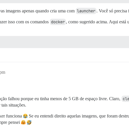
novas imagens apenas quando cria uma com
launcher
. Você só precisa
 fazer isso com os comandos
docker
, como sugerido acima. Aqui está u
3pm
ução falhou porque eu tinha menos de 5 GB de espaço livre. Claro,
cl
 tais situações.
ker funciona
Se eu entendi direito aquelas imagens, que foram dest
mpre pensei