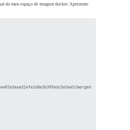
nual do meu espaço de imagem docker. Apresento
e487a3eaa324fe1d8e3b395e6c5e3645/merged
