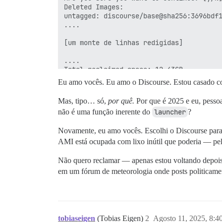
Deleted Images:

untagged: discourse/base@sha256:3696bdf1
....

[um monte de linhas redigidas]

....

Total reclaimed space: 12.43GB

Eu amo vocês. Eu amo o Discourse. Estou casado co
[11:50:34] 0 ✓ (27.8s)

root@discourse:/var/discourse # df -h

Mas, tipo… só,
por quê.
Por que é 2025 e eu, pesso
Filesystem       Size  Used Avail Use% M
não é uma função inerente do
launcher
?
/dev/root         30G  6.9G   24G  23% /
tmpfs            7.7G     0  7.7G   0% /
Novamente, eu amo vocês. Escolhi o Discourse par
tmpfs            3.1G  1.1M  3.1G   1% /
tmpfs            5.0M     0  5.0M   0% /
AMI está ocupada com lixo inútil que poderia — pel
efivarfs         128K  3.6K  125K   3% /
/dev/nvme1n1p16  891M  109M  720M  14% /
Não quero reclamar — apenas estou voltando depois 
/dev/nvme1n1p15   98M  6.4M   92M   7% /
em um fórum de meteorologia onde posts politicament
/dev/nvme0n1      32G  346M   30G   2% /
tmpfs            1.6G   12K  1.6G   1% /
overlay           30G  6.9G   24G  23% /
[11:55:28] 0 ✓ (3.3ms)

tobiaseigen
(Tobias Eigen)
2
Agosto 11, 2025, 8:
root@discourse:/var/discourse #
