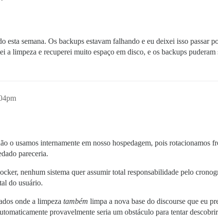
 esta semana. Os backups estavam falhando e eu deixei isso passar p
tei a limpeza e recuperei muito espaço em disco, e os backups puderam
:04pm
s não o usamos internamente em nosso hospedagem, pois rotacionamos f
edado pareceria.
 docker, nenhum sistema quer assumir total responsabilidade pelo cron
tal do usuário.
dados onde a limpeza
também
limpa a nova base do discourse que eu pre
automaticamente provavelmente seria um obstáculo para tentar descobrir