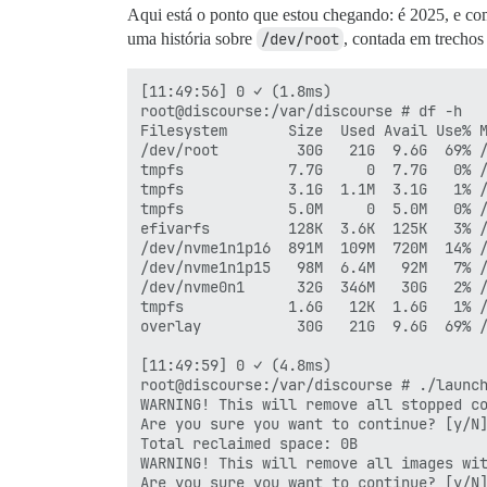
Aqui está o ponto que estou chegando: é 2025, e c
uma história sobre
/dev/root
, contada em trecho
[11:49:56] 0 ✓ (1.8ms)

root@discourse:/var/discourse # df -h

Filesystem       Size  Used Avail Use% M
/dev/root         30G   21G  9.6G  69% /
tmpfs            7.7G     0  7.7G   0% /
tmpfs            3.1G  1.1M  3.1G   1% /
tmpfs            5.0M     0  5.0M   0% /
efivarfs         128K  3.6K  125K   3% /
/dev/nvme1n1p16  891M  109M  720M  14% /
/dev/nvme1n1p15   98M  6.4M   92M   7% /
/dev/nvme0n1      32G  346M   30G   2% /
tmpfs            1.6G   12K  1.6G   1% /
overlay           30G   21G  9.6G  69% /
[11:49:59] 0 ✓ (4.8ms)

root@discourse:/var/discourse # ./launch
WARNING! This will remove all stopped co
Are you sure you want to continue? [y/N]
Total reclaimed space: 0B

WARNING! This will remove all images wit
Are you sure you want to continue? [y/N]