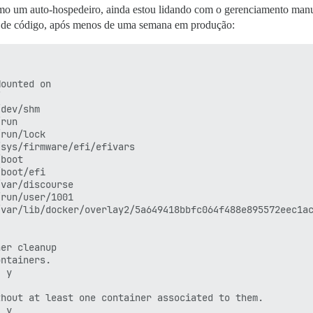
omo um auto-hospedeiro, ainda estou lidando com o gerenciamento ma
s de código, após menos de uma semana em produção:
ounted on



dev/shm

run

run/lock

sys/firmware/efi/efivars

boot

boot/efi

var/discourse

run/user/1001

var/lib/docker/overlay2/5a649418bbfc064f488e895572eec1ac
er cleanup

ntainers.

 y

hout at least one container associated to them.

 y
