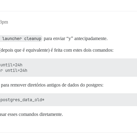
23pm
 launcher cleanup
para enviar “y” antecipadamente.
 (depois que é equivalente) é feita com estes dois comandos:
until=24h

 para remover diretórios antigos de dados do postgres:
usar esses comandos diretamente.