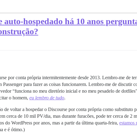
 auto-hospedado há 10 anos pergunta
onstrução?
rse por conta própria intermitentemente desde 2013. Lembro-me de ter
 Passenger para fazer as coisas funcionarem. Lembro-me de discutir 
vedor “funciona no meu diretório inicial e no meu pesadelo de dotfiles
 citar o homem,
eu lembro de tudo
.
sião de voltar a hospedar o Discourse por conta própria como substitut
m cerca de 10 mil PV/dia, mas durante furacões, pode ter cerca de 2 m
os do WordPress por anos, mas a partir da última quarta-feira,
estamos 
a e é ótimo.)