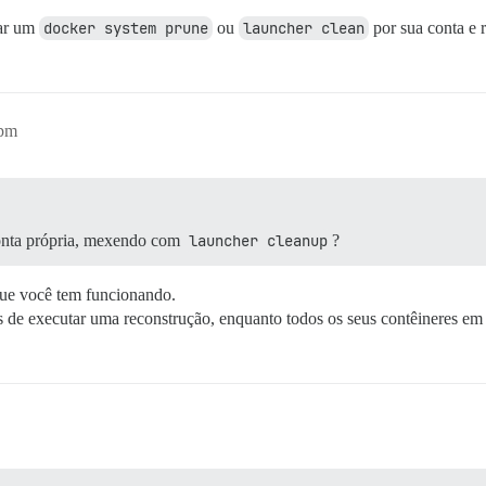
dar um
docker system prune
ou
launcher clean
por sua conta e r
1pm
conta própria, mexendo com
launcher cleanup
?
que você tem funcionando.
s de executar uma reconstrução, enquanto todos os seus contêineres em