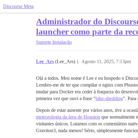
Discourse Meta
Administrador do Discourse
launcher como parte da rec
Suporte
Instalação
Lee_Ars
(Lee_Ars)
1
Agosto 11, 2025, 7:13pm
Olá a todos. Meu nome é Lee e eu hospedo o Discou
Lembro-me de ter que compilar o nginx com Phusion
mudar para Docker era ceder à fraqueza do desenvol
primeira vez que ouvi a frase “
bike-shedding
”. Para
Depois de estar ausente por vários anos, tive a oca
meteorologia da área de Houston
que normalmente te
visitantes únicos. Lutamos com os comentários nativ
Graviton3, nada menos! Sério, simplesmente funcion