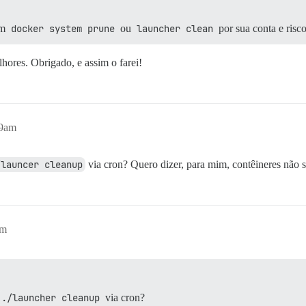
um
docker system prune
ou
launcher clean
por sua conta e risc
hores. Obrigado, e assim o farei!
59am
/launcer cleanup
via cron? Quero dizer, para mim, contêineres não 
pm
./launcher cleanup
via cron?