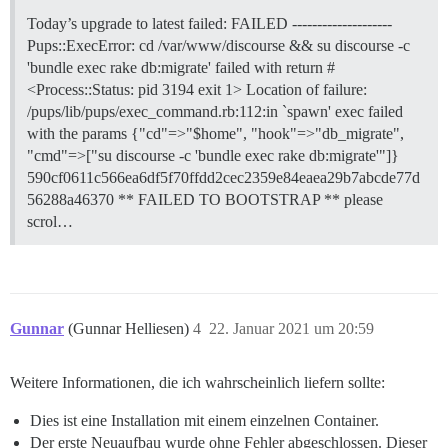
Today’s upgrade to latest failed: FAILED --------------------
Pups::ExecError: cd /var/www/discourse && su discourse -c
'bundle exec rake db:migrate' failed with return #
<Process::Status: pid 3194 exit 1> Location of failure:
/pups/lib/pups/exec_command.rb:112:in `spawn' exec failed
with the params {"cd"=>"$home", "hook"=>"db_migrate",
"cmd"=>["su discourse -c 'bundle exec rake db:migrate'"]}
590cf0611c566ea6df5f70ffdd2cec2359e84eaea29b7abcde77d
56288a46370 ** FAILED TO BOOTSTRAP ** please
scrol…
Gunnar
(Gunnar Helliesen)
4
22. Januar 2021 um 20:59
Weitere Informationen, die ich wahrscheinlich liefern sollte:
Dies ist eine Installation mit einem einzelnen Container.
Der erste Neuaufbau wurde ohne Fehler abgeschlossen. Dieser