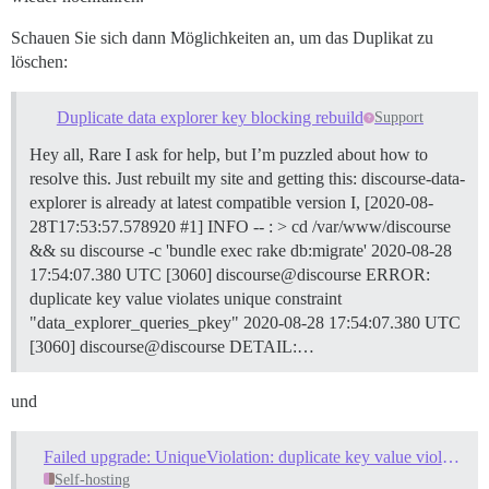
Schauen Sie sich dann Möglichkeiten an, um das Duplikat zu
löschen:
Duplicate data explorer key blocking rebuild
Support
Hey all, Rare I ask for help, but I’m puzzled about how to
resolve this. Just rebuilt my site and getting this: discourse-data-
explorer is already at latest compatible version I, [2020-08-
28T17:53:57.578920 #1] INFO -- : > cd /var/www/discourse
&& su discourse -c 'bundle exec rake db:migrate' 2020-08-28
17:54:07.380 UTC [3060] discourse@discourse ERROR:
duplicate key value violates unique constraint
"data_explorer_queries_pkey" 2020-08-28 17:54:07.380 UTC
[3060] discourse@discourse DETAIL:…
und
Failed upgrade: UniqueViolation: duplicate key value violates unique constraint "data_explorer_queries_pkey"
Self-hosting