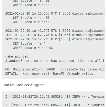
	SET locale = 'en_GB'

	WHERE locale = 'en'

2021-01-22 20:16:26.656 UTC [4055] discourse@discours
	SET locale = 'en_GB'

	WHERE locale = 'en'

2021-01-22 20:16:42.745 UTC [4055] discourse@discours
2021-01-22 20:16:42.745 UTC [4055] discourse@discours
2021-01-22 20:16:42.745 UTC [4055] discourse@discours
	SET locale = 'en'

	WHERE locale = 'en_US'

rake aborted!

StandardError: An error has occurred, this and all la
PG::UniqueViolation: ERROR:  duplicate key value viol
Und am Ende der Ausgabe:
I, [2021-01-22T20:16:42.805286 #1] INFO -- : Terminat
I, [2021-01-22T20:16:42.805333 #1] INFO -- : Sending 