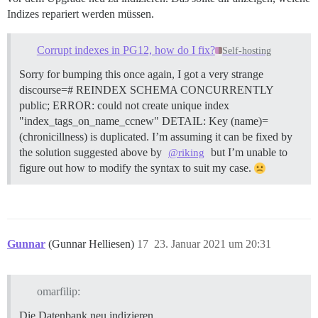
Indizes repariert werden müssen.
Corrupt indexes in PG12, how do I fix?
Self-hosting
Sorry for bumping this once again, I got a very strange
discourse=# REINDEX SCHEMA CONCURRENTLY
public; ERROR: could not create unique index
"index_tags_on_name_ccnew" DETAIL: Key (name)=
(chronicillness) is duplicated. I’m assuming it can be fixed by
the solution suggested above by
but I’m unable to
@riking
figure out how to modify the syntax to suit my case.
Gunnar
(Gunnar Helliesen)
17
23. Januar 2021 um 20:31
omarfilip:
Die Datenbank neu indizieren.