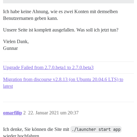
--------------------

Ich habe keine Ahnung, wie es zwei Konten mit demselben
Pups::ExecError: cd /var/www/discourse && su discours
Benutzernamen geben kann.
Location of failure: /pups/lib/pups/exec_command.rb:11
Unsere Seite ist komplett ausgefallen. Was soll ich jetzt tun?
exec failed with the params {"cd"=>"$home", "hook"=>"
Vielen Dank,
d627ad17d1f22d839a7dc8099878e6272eb3ea1772539f6628e2a2
Gunnar
** FAILED TO BOOTSTRAP ** please scroll up and look f
Upgrade Failed from 2.7.0.beta1 to 2.7.0.beta3
Migration from discourse v2.8.13 (on Ubuntu 20.04.6 LTS) to
latest
omarfilip
2
22. Januar 2021 um 20:37
Ich denke, Sie können die Site mit
./launcher start app
wieder hochfahren.