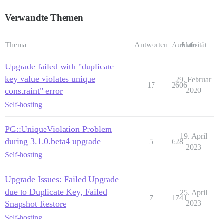
Verwandte Themen
Thema
Antworten
Aufrufe
Aktivität
Upgrade failed with "duplicate
key value violates unique
29. Februar
17
2606
constraint" error
2020
Self-hosting
PG::UniqueViolation Problem
19. April
during 3.1.0.beta4 upgrade
5
628
2023
Self-hosting
Upgrade Issues: Failed Upgrade
due to Duplicate Key, Failed
25. April
7
1741
Snapshot Restore
2023
Self-hosting