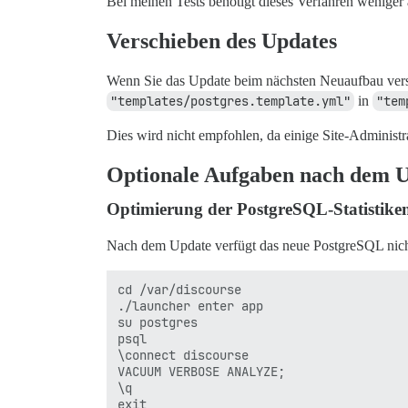
Bei meinen Tests benötigt dieses Verfahren weniger 
Verschieben des Updates
Wenn Sie das Update beim nächsten Neuaufbau vers
"templates/postgres.template.yml"
in
"tem
Dies wird nicht empfohlen, da einige Site-Administ
Optionale Aufgaben nach dem 
Optimierung der PostgreSQL-Statistike
Nach dem Update verfügt das neue PostgreSQL nicht 
cd /var/discourse

./launcher enter app

su postgres

psql

\connect discourse

VACUUM VERBOSE ANALYZE;

\q

exit
