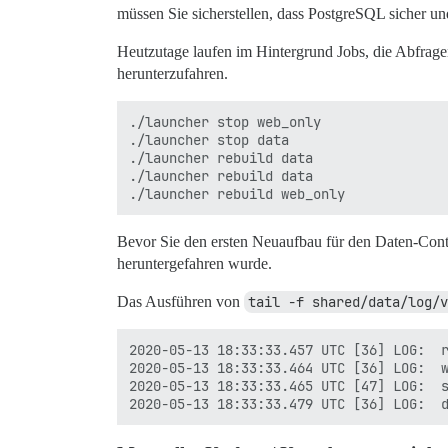
müssen Sie sicherstellen, dass PostgreSQL sicher un
Heutzutage laufen im Hintergrund Jobs, die Abfrage
herunterzufahren.
./launcher stop web_only

./launcher stop data

./launcher rebuild data

./launcher rebuild data

Bevor Sie den ersten Neuaufbau für den Daten-Con
heruntergefahren wurde.
Das Ausführen von
tail -f shared/data/log/v
2020-05-13 18:33:33.457 UTC [36] LOG:  r
2020-05-13 18:33:33.464 UTC [36] LOG:  w
2020-05-13 18:33:33.465 UTC [47] LOG:  s