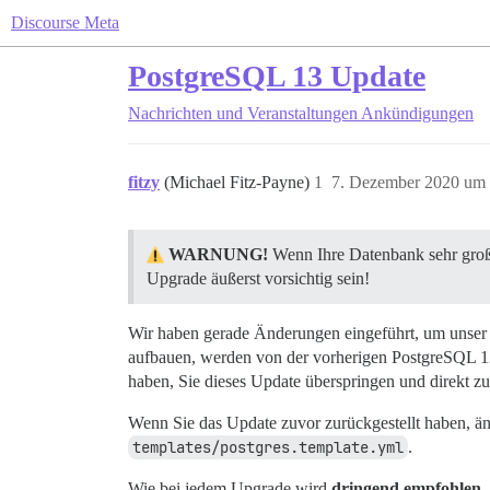
Discourse Meta
PostgreSQL 13 Update
Nachrichten und Veranstaltungen
Ankündigungen
fitzy
(Michael Fitz-Payne)
1
7. Dezember 2020 um 
WARNUNG!
Wenn Ihre Datenbank sehr groß i
Upgrade äußerst vorsichtig sein!
Wir haben gerade Änderungen eingeführt, um unser D
aufbauen, werden von der vorherigen PostgreSQL 12
haben, Sie dieses Update überspringen und direkt 
Wenn Sie das Update zuvor zurückgestellt haben, ä
templates/postgres.template.yml
.
Wie bei jedem Upgrade wird
dringend empfohlen
,