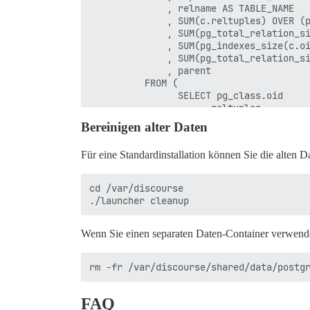
              , relname AS TABLE_NAME

              , SUM(c.reltuples) OVER (p
              , SUM(pg_total_relation_si
              , SUM(pg_indexes_size(c.oi
              , SUM(pg_total_relation_si
              , parent

          FROM (

                SELECT pg_class.oid

                    , reltuples

                    , relname

Bereinigen alter Daten
                    , relnamespace

                    , pg_class.reltoastr
Für eine Standardinstallation können Sie die alten
                    , COALESCE(inhparent
                FROM pg_class

                    LEFT JOIN pg_inherit
cd /var/discourse

                WHERE relkind IN ('r', '
             ) c

             LEFT JOIN pg_namespace n ON
  ) a

Wenn Sie einen separaten Daten-Container verwende
  WHERE oid = parent

) a

FAQ