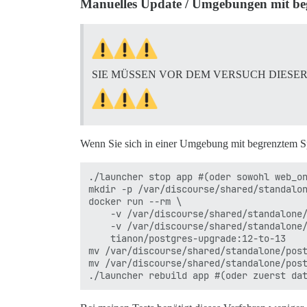
Manuelles Update / Umgebungen mit be
SIE MÜSSEN VOR DEM VERSUCH DIESE
Wenn Sie sich in einer Umgebung mit begrenztem Sp
./launcher stop app #(oder sowohl web_on
mkdir -p /var/discourse/shared/standalon
docker run --rm \

	-v /var/discourse/shared/standalone/postgres_data:/var/lib/postgresql/12/data \

	-v /var/discourse/shared/standalone/postgres_data_new:/var/lib/postgresql/13/data \

	tianon/postgres-upgrade:12-to-13

mv /var/discourse/shared/standalone/post
mv /var/discourse/shared/standalone/post