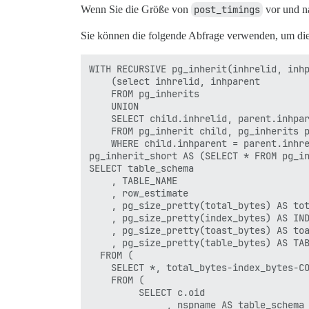
Wenn Sie die Größe von
post_timings
vor und 
Sie können die folgende Abfrage verwenden, um die
WITH RECURSIVE pg_inherit(inhrelid, inhp
    (select inhrelid, inhparent

    FROM pg_inherits

    UNION

    SELECT child.inhrelid, parent.inhpar
    FROM pg_inherit child, pg_inherits p
    WHERE child.inhparent = parent.inhre
pg_inherit_short AS (SELECT * FROM pg_in
SELECT table_schema

    , TABLE_NAME

    , row_estimate

    , pg_size_pretty(total_bytes) AS tot
    , pg_size_pretty(index_bytes) AS IND
    , pg_size_pretty(toast_bytes) AS toa
    , pg_size_pretty(table_bytes) AS TAB
  FROM (

    SELECT *, total_bytes-index_bytes-CO
    FROM (

         SELECT c.oid

              , nspname AS table_schema
