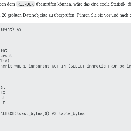
nach dem
REINDEX
überprüfen können, wäre das eine coole Statistik, di
 20 größten Datenobjekte zu überprüfen. Führen Sie sie vor und nach
arent) AS

ent

arent

lid),

herit WHERE inhparent NOT IN (SELECT inhrelid FROM pg_in
al

EX

st

LE

ALESCE(toast_bytes,0) AS table_bytes
