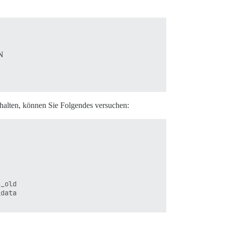
N
halten, können Sie Folgendes versuchen:
_old

data
