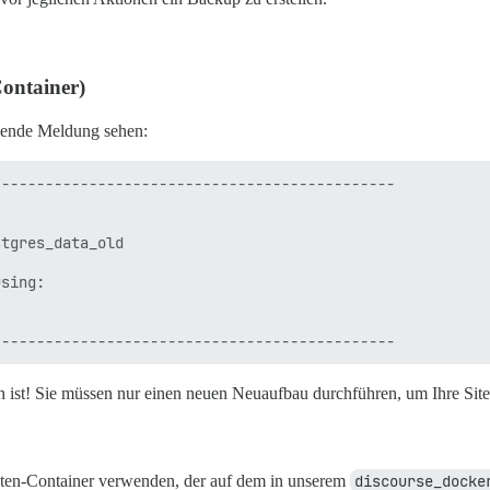
 Container)
gende Meldung sehen:
---------------------------------------------

tgres_data_old

sing:

en ist! Sie müssen nur einen neuen Neuaufbau durchführen, um Ihre Sit
aten-Container verwenden, der auf dem in unserem
discourse_docke