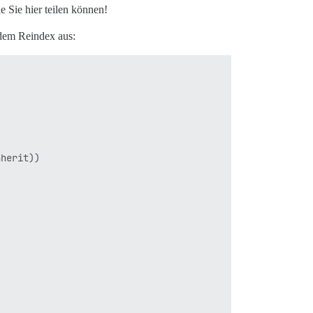
e Sie hier teilen können!
 dem Reindex aus:
herit))
