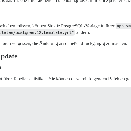
als das 1-fache Ihrer aktuellen Datenbankgröße an freiem Speicherplatz
chieben müssen, können Sie die PostgreSQL-Vorlage in Ihrer
app.ym
plates/postgres.12.template.yml"
ändern.
ratoren vergessen, die Änderung anschließend rückgängig zu machen.
Update
n
über Tabellenstatistiken. Sie können diese mit folgenden Befehlen ge