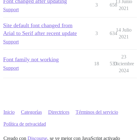
Font changed after updating
13 Junio
3
658
2021
Support
Site default font changed from
14 Julio
Arial to Serif after recent update
3
634
2021
Support
23
Font family not working
18
533
Diciembre
Support
2024
Inicio
Categorías
Directrices
Términos del servicio
Política de privacidad
Creado con
Discourse
, se ve mejor con JavaScript activado