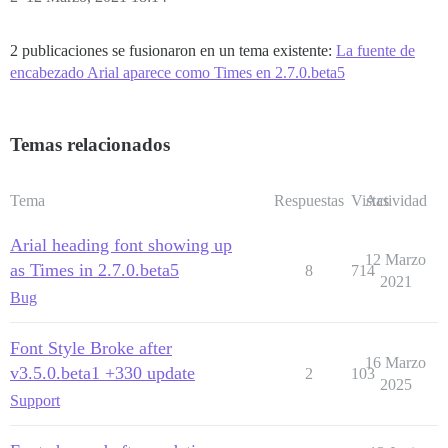
2 publicaciones se fusionaron en un tema existente:
La fuente de
encabezado Arial aparece como Times en 2.7.0.beta5
Temas relacionados
Tema
Respuestas
Vistas
Actividad
Arial heading font showing up
12 Marzo
as Times in 2.7.0.beta5
8
714
2021
Bug
Font Style Broke after
16 Marzo
v3.5.0.beta1 +330 update
2
103
2025
Support