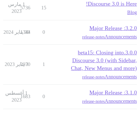
Discourse 3.0 is Here!
1 مارس
5736
15
2023
Blog
3.2.0: Major Release
0
30 يناير 2024
1344
Announcements
release-notes
3.0.0.beta15: Closing into
Discourse 3.0 (with Sidebar,
1
3 يناير 2023
2970
Chat, New Menus and more)
Announcements
release-notes
3.1.0: Major Release
1 أغسطس
1683
0
2023
Announcements
release-notes