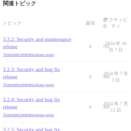
関連トピック
表
アクティビ
トピック
返信
示
ティ
3.3.2: Security and maintenance
2024 年 10
release
0
701
月 7 日
Announcements
release-notes
3.2.3: Security and bug fix
2024 年 7 月
release
0
366
3 日
Announcements
release-notes
3.2.4: Security and bug fix
2024 年 7 月
release
0
360
15 日
Announcements
release-notes
3.2.5: Security and bug fix