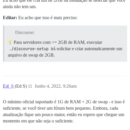
Eu acho que ele cria um de 2GB na instalação se detectar que você
ainda não tem um.
Editar:
Eu acho que isso é mais preciso:
Discourse:
Para servidores com <= 2GB de RAM, executar
./discourse-setup
irá solicitar e criar automaticamente um
arquivo de swap de 2GB.
Ed_S
(Ed S)
11
Junho 4, 2022, 9:26am
O mínimo oficial suportado é 1G de RAM + 2G de swap - e isso é
suficiente, se você tiver um fórum bem pequeno. Embora, cada
atualização fique um pouco maior, então eu espero que chegue um
momento em que não seja o suficiente.