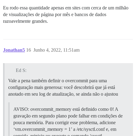
Eu rodo essa quantidade apenas em sites com cerca de um milhão
de visualizações de página por mês e bancos de dados
razoavelmente grandes.
Jonathan5
16
Junho 4, 2022, 11:51am
Ed S:
Vale a pena também definir o overcommit para uma
configuração mais generosa: você descobrirá que já está
anotado em seu log de atualização, se ainda não o ajustou
AVISO: overcommit_memory está definido como 0! A
gravação em segundo plano pode falhar em condições de
pouca memória. Para corrigir esse problema, adicione
‘vm.overcommit_memory = 1’ a /etc/sysctl.conf e, em
seguida, reinicie ou execute o comando ‘sysctl