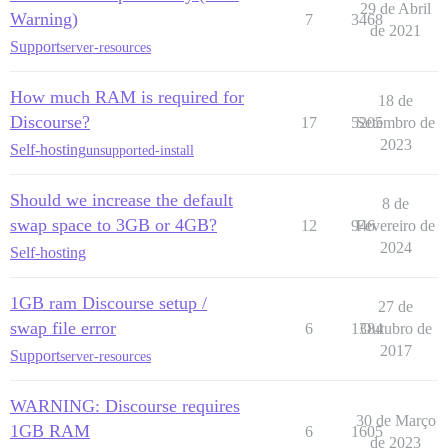
29 de Abril
Warning)
7
3468
de 2021
Support
server-resources
How much RAM is required for
18 de
Discourse?
17
5205
Setembro de
2023
Self-hosting
unsupported-install
Should we increase the default
8 de
swap space to 3GB or 4GB?
12
946
Fevereiro de
2024
Self-hosting
1GB ram Discourse setup /
27 de
swap file error
6
1384
Outubro de
2017
Support
server-resources
WARNING: Discourse requires
30 de Março
1GB RAM
6
1605
de 2023