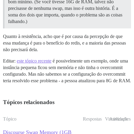
bom mínimo. (Se você tivesse 16G de RAM, talvez não
precisasse de nenhuma swap, mas isso é outra história. É a
soma dos dois que importa, quando o problema são as coisas
falhando.)
Quanto à resistência, acho que é por causa da percepção de que
essa mudança é para o benefício do redis, e a maioria das pessoas
não precisará dela.
Editar:
este tópico recente
é possivelmente um exemplo, onde uma
instância pequena ficou sem memória e não tinha o overcommit
configurado. Mas não sabemos se a configuração do overcommit
teria resolvido esse problema - a pessoa atualizou para 8G de RAM.
Tópicos relacionados
Tópico
Respostas
Visualizações
Atividade
Discourse Swap Memory (1GB