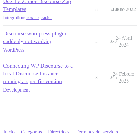
Use the Zapier Discourse Zap
Templates
8
5242
8 Julio 2022
Integrations
how-to
,
zapier
Discourse wordpress plugin
24 Abril
suddenly not working
2
237
2024
WordPress
Connecting WP Discourse to a
local Discourse Instance
24 Febrero
8
245
running a specific version
2025
Development
Inicio
Categorías
Directrices
Términos del servicio