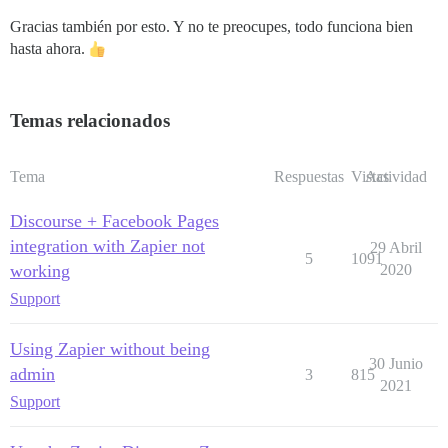
Gracias también por esto. Y no te preocupes, todo funciona bien
hasta ahora.
Temas relacionados
Tema
Respuestas
Vistas
Actividad
Discourse + Facebook Pages
integration with Zapier not
29 Abril
5
1091
working
2020
Support
Using Zapier without being
30 Junio
admin
3
815
2021
Support