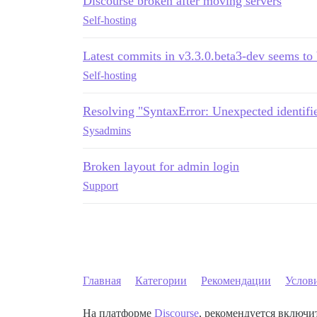
Discourse broken after moving servers
Self-hosting
Latest commits in v3.3.0.beta3-dev seems to
Self-hosting
Resolving "SyntaxError: Unexpected identifie
Sysadmins
Broken layout for admin login
Support
Главная
Категории
Рекомендации
Услов
На платформе
Discourse
, рекомендуется включит