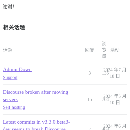
谢谢！
相关话题
浏
话题
回复
览
活动
量
Admin Down
2024 年7 月
3
135
18 日
Support
Discourse broken after moving
2024 年5 月
servers
15
704
10 日
Self-hosting
Latest commits in v3.3.0.beta3-
2024 年6 月
dev seems to break Discourse
7
463