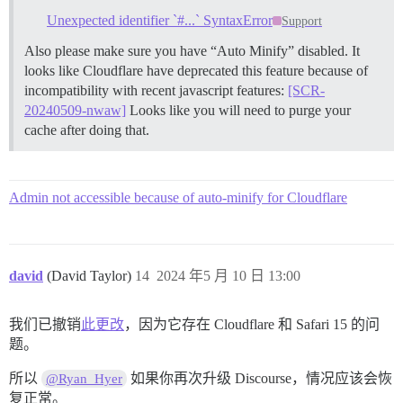
Unexpected identifier `#...` SyntaxError
Support
Also please make sure you have “Auto Minify” disabled. It
looks like Cloudflare have deprecated this feature because of
incompatibility with recent javascript features:
[SCR-
20240509-nwaw]
Looks like you will need to purge your
cache after doing that.
Admin not accessible because of auto-minify for Cloudflare
david
(David Taylor)
14
2024 年5 月 10 日 13:00
我们已撤销
此更改
，因为它存在 Cloudflare 和 Safari 15 的问
题。
所以
如果你再次升级 Discourse，情况应该会恢
@Ryan_Hyer
复正常。