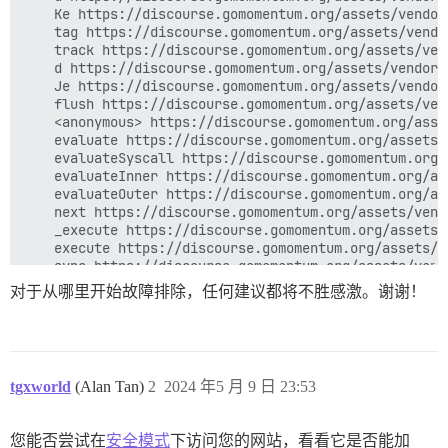
    Ke https://discourse.gomomentum.org/assets/vendor
    tag https://discourse.gomomentum.org/assets/vendo
    track https://discourse.gomomentum.org/assets/ven
    d https://discourse.gomomentum.org/assets/vendor.
    Je https://discourse.gomomentum.org/assets/vendor
    flush https://discourse.gomomentum.org/assets/ven
    <anonymous> https://discourse.gomomentum.org/asse
    evaluate https://discourse.gomomentum.org/assets/
    evaluateSyscall https://discourse.gomomentum.org/
    evaluateInner https://discourse.gomomentum.org/as
    evaluateOuter https://discourse.gomomentum.org/as
    next https://discourse.gomomentum.org/assets/vend
    _execute https://discourse.gomomentum.org/assets/
    execute https://discourse.gomomentum.org/assets/v
    sync https://discourse.gomomentum.org/assets/vend
    render https://discourse.gomomentum.org/assets/ve
对于从哪里开始故障排除，任何建议都将不胜感激。谢谢！
    _renderRoots https://discourse.gomomentum.org/ass
    Nt https://discourse.gomomentum.org/assets/vendor
    _renderRoots https://discourse.gomomentum.org/ass
    _renderRootsTransaction https://discourse.gomomen
    _renderRoot https://discourse.gomomentum.org/asse
tgxworld
(Alan Tan)
2
2024 年5 月 9 日 23:53
    _appendDefinition https://discourse.gomomentum.or
    appendOutletView https://discourse.gomomentum.org
    invoke https://discourse.gomomentum.org/assets/ve
您能否尝试在
安全模式
下访问您的网站，看看它是否能加
    flush https://discourse.gomomentum.org/assets/ven