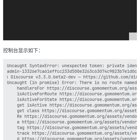
控制台显示如下：
Uncaught SyntaxError: unexpected token: private identi
admin-13326e7ca61effcc233d500e3263c63074c9823b7e1d0c1
ℹ️ Discourse v3.3.0.beta2-dev — https://github.com/dis
Uncaught (in promise) Error: There is no route named a
    handlersFor https://discourse.gomomentum.org/asse
    isActiveForRoute https://discourse.gomomentum.org
    isActiveForState https://discourse.gomomentum.org
    get isActive https://discourse.gomomentum.org/ass
    get class https://discourse.gomomentum.org/assets
    Re https://discourse.gomomentum.org/assets/vendor
    a https://discourse.gomomentum.org/assets/vendor.
    tag https://discourse.gomomentum.org/assets/vendo
    track https://discourse.gomomentum.org/assets/ven
    d https://discourse.gomomentum.org/assets/vendor.