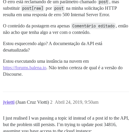
O erro está reclamando de um parâmetro chamado
post
, mas
substituir
post[raw]
por
post
na minha solicitação HTTP
resulta em uma resposta de erro 500 Internal Server Error.
O conteúdo da postagem era apenas
Comentário editado
, então
não acho que tenha algo a ver com o conteúdo.
Estou esquecendo algo? A documentação da API está
desatualizada?
Estou executando uma instância na nuvem em
https://forums.balena.io
. Não tenho certeza de qual é a versão do
Discourse.
jviotti
(Juan Cruz Viotti)
2
Abril 24, 2019, 9:50am
I just realised I was passing a topic id instead of a post id to the API,
but the problem still persists. I’m trying to update post 34816,
assuming you have access to the cloud instance: