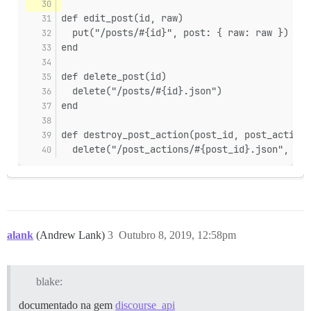
def edit_post(id, raw)
  put("/posts/#{id}", post: { raw: raw })
end
def delete_post(id)
  delete("/posts/#{id}.json")
end
def destroy_post_action(post_id, post_action_
  delete("/post_actions/#{post_id}.json", pos
alank
(Andrew Lank)
3
Outubro 8, 2019, 12:58pm
blake:
documentado na gem
discourse_api