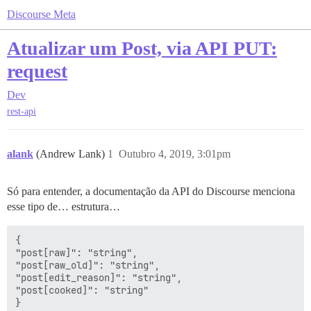
Discourse Meta
Atualizar um Post, via API PUT:
request
Dev
rest-api
alank
(Andrew Lank)
1
Outubro 4, 2019, 3:01pm
Só para entender, a documentação da API do Discourse menciona
esse tipo de… estrutura…
{

"post[raw]": "string",

"post[raw_old]": "string",

"post[edit_reason]": "string",

"post[cooked]": "string"
