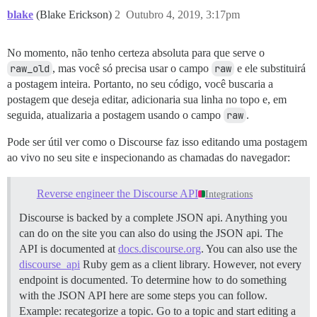
blake
(Blake Erickson)
2
Outubro 4, 2019, 3:17pm
No momento, não tenho certeza absoluta para que serve o
raw_old
, mas você só precisa usar o campo
raw
e ele substituirá
a postagem inteira. Portanto, no seu código, você buscaria a
postagem que deseja editar, adicionaria sua linha no topo e, em
seguida, atualizaria a postagem usando o campo
raw
.
Pode ser útil ver como o Discourse faz isso editando uma postagem
ao vivo no seu site e inspecionando as chamadas do navegador:
Reverse engineer the Discourse API
Integrations
Discourse is backed by a complete JSON api. Anything you
can do on the site you can also do using the JSON api. The
API is documented at
docs.discourse.org
. You can also use the
discourse_api
Ruby gem as a client library. However, not every
endpoint is documented. To determine how to do something
with the JSON API here are some steps you can follow.
Example: recategorize a topic. Go to a topic and start editing a