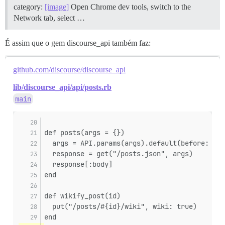
category:
[image]
Open Chrome dev tools, switch to the
Network tab, select …
É assim que o gem discourse_api também faz:
github.com/discourse/discourse_api
lib/discourse_api/api/posts.rb
main
def posts(args = {})
  args = API.params(args).default(before: 0)
  response = get("/posts.json", args)
  response[:body]
end
def wikify_post(id)
  put("/posts/#{id}/wiki", wiki: true)
end