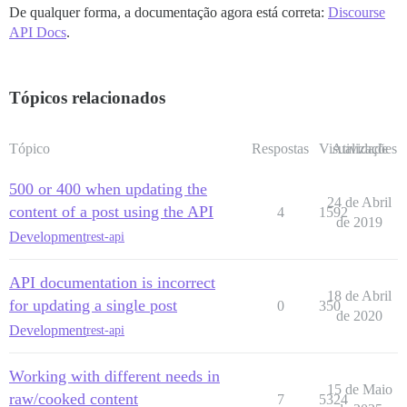
De qualquer forma, a documentação agora está correta:
Discourse
API Docs
.
Tópicos relacionados
Tópico
Respostas
Visualizações
Atividade
500 or 400 when updating the
24 de Abril
content of a post using the API
4
1592
de 2019
Development
rest-api
API documentation is incorrect
18 de Abril
for updating a single post
0
350
de 2020
Development
rest-api
Working with different needs in
15 de Maio
raw/cooked content
7
5324