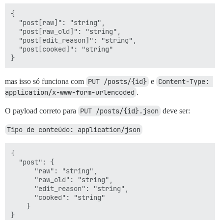
{

  "post[raw]": "string",

  "post[raw_old]": "string",

  "post[edit_reason]": "string",

  "post[cooked]": "string"

mas isso só funciona com
PUT /posts/{id}
e
Content-Type: 
application/x-www-form-urlencoded
.
O payload correto para
PUT /posts/{id}.json
deve ser:
Tipo de conteúdo: application/json
{

  "post": {

      "raw": "string",

      "raw_old": "string",

      "edit_reason": "string",

      "cooked": "string"

    }
