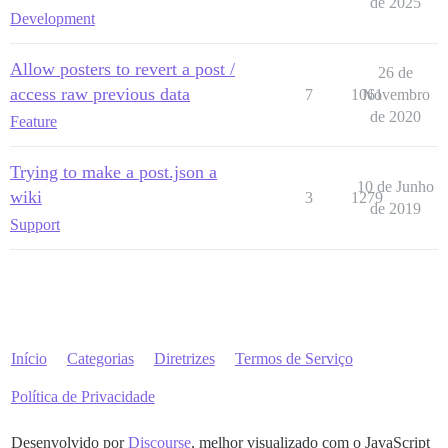
de 2025
Development
Allow posters to revert a post /
26 de
access raw previous data
7
1061
Novembro
de 2020
Feature
Trying to make a post.json a
10 de Junho
wiki
3
1279
de 2019
Support
Início
Categorias
Diretrizes
Termos de Serviço
Política de Privacidade
Desenvolvido por
Discourse
, melhor visualizado com o JavaScript