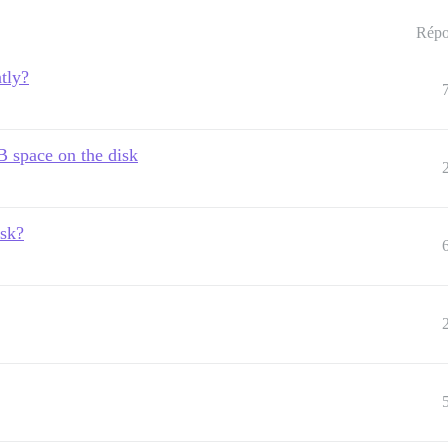
Répo
tly?
B space on the disk
isk?