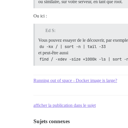
ou similaire, sur votre serveur, en tant que root.
Ou ici :
Ed S:
Vous pouvez essayer de le découvrir, par exemple à
du -kx / | sort -n | tail -33
et peut-être aussi
find / -xdev -size +1000k -ls | sort -
Running out of space - Docker image is large?
afficher la publication dans le sujet
Sujets connexes