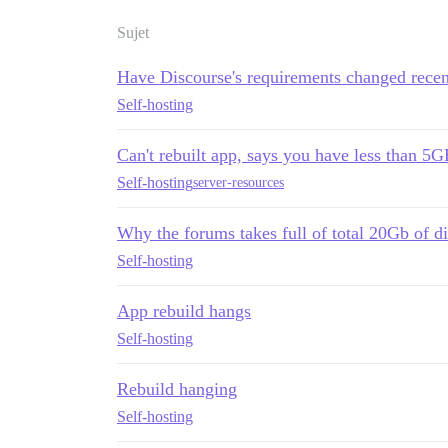
Sujet
Have Discourse's requirements changed recen
Self-hosting
Can't rebuilt app, says you have less than 5G
Self-hosting
server-resources
Why the forums takes full of total 20Gb of d
Self-hosting
App rebuild hangs
Self-hosting
Rebuild hanging
Self-hosting