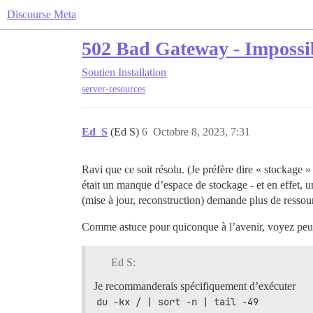
Discourse Meta
502 Bad Gateway - Impossib
Soutien
Installation
server-resources
Ed_S
(Ed S)
6
Octobre 8, 2023, 7:31
Ravi que ce soit résolu. (Je préfère dire « stockage
était un manque d’espace de stockage - et en effet, un
(mise à jour, reconstruction) demande plus de ressou
Comme astuce pour quiconque à l’avenir, voyez peut-
Ed S:
Je recommanderais spécifiquement d’exécuter
du -kx / | sort -n | tail -49