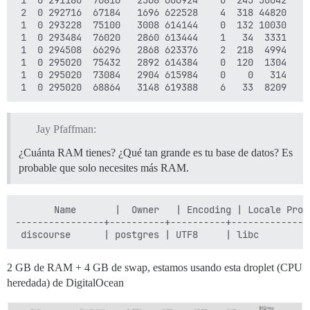
 2  0 292716  67184   1696 622528    4  318 44820    
 1  0 293228  75100   3008 614144    0  132 10030    
 1  0 293484  76020   2860 613444    1   34  3331    
 1  0 294508  66296   2868 623376    2  218  4994    
 1  0 295020  75432   2892 614384    0  120  1304    
 1  0 295020  73084   2904 615984    0    0   314    
Jay Pfaffman:
¿Cuánta RAM tienes? ¿Qué tan grande es tu base de datos? Es
probable que solo necesites más RAM.
       Name       |  Owner   | Encoding | Locale Prov
----------------+----------+----------+--------------
2 GB de RAM + 4 GB de swap, estamos usando esta droplet (CPU
heredada) de DigitalOcean