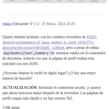
volas
(Alexander V )
11
25 Mayo, 2024 16:29
Quiero intentar probarlo con los cambios revertidos de
PERF:
Improve performance of `most_replied_to_users` (#26373) ·
discourse/discourse@db10dd5 · GitHub
, pero a pesar de editar
app/models/user_summary.rb
mientras estaba en el contenedor
de discourse, todavía veo que la página de perfil realiza esta
solicitud con tres JOIN.
¿Necesito limpiar la caché en algún lugar? ¿O hay una mejor
manera de hacerlo?
ACTUALIZACIÓN
: Reiniciar el contenedor ayudó, ¡y parece
que ahora funciona mejor después de la reversión! Las páginas de
perfil cargan más rápido y no hay errores 502.
3 Me gusta