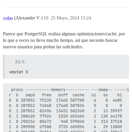
volas
(Alexander V )
10
25 Mayo, 2024 15:24
Parece que PostgreSQL realiza algunas optimizaciones/caché, por
lo que a veces no lleva mucho tiempo, así que necesito buscar
nuevos usuarios para probar las solicitudes.
Ed S:
vmstat 5
  procs -----------memory---------- ---swap-- -----io
 r  b   swpd   free   buff  cache   si   so    bi    
 0  0 287852  75220  17660 587788    6    8  4685   2
 0  0 287852  74048  17668 587836    0    0     0    
 0  1 287852  82496  13452 582360    2   13 39937    
 0  1 288620  77924   1020 601604    2  138 64178   1
 1  0 290156  80472    968 599840    1  313 37518    
 1  0 289900  67588   3720 609896    4   29 13800    
 1  0 291180  76816   2368 606924    0  245 30042    