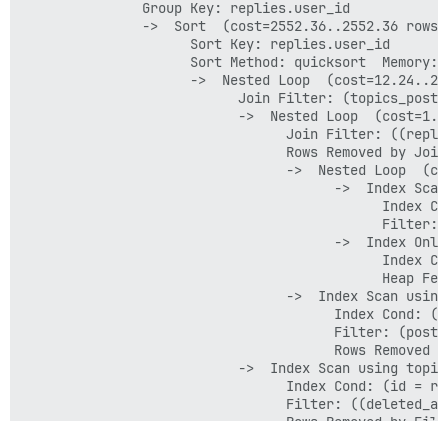
               Group Key: replies.user_id

               ->  Sort  (cost=2552.36..2552.36 rows=
                     Sort Key: replies.user_id

                     Sort Method: quicksort  Memory: 5
                     ->  Nested Loop  (cost=12.24..25
                           Join Filter: (topics_posts.
                           ->  Nested Loop  (cost=1.1
                                 Join Filter: ((repli
                                 Rows Removed by Join 
                                 ->  Nested Loop  (co
                                       ->  Index Scan
                                             Index Co
                                             Filter: 
                                       ->  Index Only
                                             Index Co
                                             Heap Fetc
                                 ->  Index Scan using
                                       Index Cond: (t
                                       Filter: (post_t
                                       Rows Removed by
                           ->  Index Scan using topic
                                 Index Cond: (id = rep
                                 Filter: ((deleted_at
                                 Rows Removed by Filte
                                 SubPlan 1
