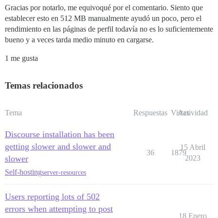
Gracias por notarlo, me equivoqué por el comentario. Siento que
establecer esto en 512 MB manualmente ayudó un poco, pero el
rendimiento en las páginas de perfil todavía no es lo suficientemente
bueno y a veces tarda medio minuto en cargarse.
1 me gusta
Temas relacionados
Tema
Respuestas
Vistas
Actividad
Discourse installation has been
getting slower and slower and
15 Abril
36
1879
slower
2023
Self-hosting
server-resources
Users reporting lots of 502
errors when attempting to post
18 Enero