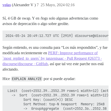
volas
(Alexander V )
7
25 Mayo, 2024 02:16
Sí, 4 GB de swap. Y en /logs solo algunas advertencias como
avisos de deprecación o algo sobre geolite.
Según entiendo, es una consulta para “Los más respondidos”, y fue
modificada recientemente en
PERF: Improve performance of
`most_replied_to_users` by janzenisaac · Pull Request #26373 ·
discourse/discourse · GitHub
, así que tal vez este parche nos está
afectando.
Hice
EXPLAIN ANALYZE
por si puede ayudar:
 Limit  (cost=2552.39..2552.39 rows=1 width=12) (actu
   ->  Sort  (cost=2552.39..2552.39 rows=1 width=12) 
         Sort Key: (count(*)) DESC

         Sort Method: top-N heapsort  Memory: 25kB

         ->  GroupAggregate  (cost=2552.36..2552.38 r