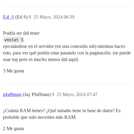
                                   ->  Seq Scan on ca
                                         Filter: ((NO
 Planning Time: 3.895 ms

Ed_S
(Ed S)
8
25 Mayo, 2024 06:39
 Execution Time: 94416.415 ms

Podría ser útil tener
vmstat 5
ejecutándose en el servidor (en una conexión ssh) mientras haces
esto, para ver qué podría estar pasando con la paginación. (se puede
usar top pero es mucho menos útil aquí)
3 Me gusta
pfaffman
(Jay Pfaffman)
9
25 Mayo, 2024 07:47
¿Cuánta RAM tienes? ¿Qué tamaño tiene tu base de datos? Es
probable que solo necesites más RAM.
2 Me gusta