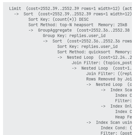
 Limit  (cost=2552.39..2552.39 rows=1 width=12) (actu
   ->  Sort  (cost=2552.39..2552.39 rows=1 width=12) 
         Sort Key: (count(*)) DESC

         Sort Method: top-N heapsort  Memory: 25kB

         ->  GroupAggregate  (cost=2552.36..2552.38 r
               Group Key: replies.user_id

               ->  Sort  (cost=2552.36..2552.36 rows=
                     Sort Key: replies.user_id

                     Sort Method: quicksort  Memory: 5
                     ->  Nested Loop  (cost=12.24..25
                           Join Filter: (topics_posts.
                           ->  Nested Loop  (cost=1.1
                                 Join Filter: ((repli
                                 Rows Removed by Join 
                                 ->  Nested Loop  (co
                                       ->  Index Scan
                                             Index Co
                                             Filter: 
                                       ->  Index Only
                                             Index Co
                                             Heap Fetc
                                 ->  Index Scan using
                                       Index Cond: (t
                                       Filter: (post_t