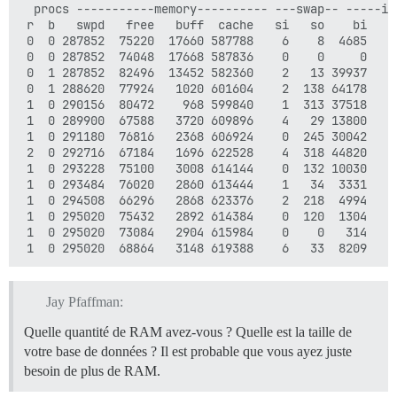
  procs -----------memory---------- ---swap-- -----io
 r  b   swpd   free   buff  cache   si   so    bi    
 0  0 287852  75220  17660 587788    6    8  4685   2
 0  0 287852  74048  17668 587836    0    0     0    
 0  1 287852  82496  13452 582360    2   13 39937    
 0  1 288620  77924   1020 601604    2  138 64178   1
 1  0 290156  80472    968 599840    1  313 37518    
 1  0 289900  67588   3720 609896    4   29 13800    
 1  0 291180  76816   2368 606924    0  245 30042    
 2  0 292716  67184   1696 622528    4  318 44820    
 1  0 293228  75100   3008 614144    0  132 10030    
 1  0 293484  76020   2860 613444    1   34  3331    
 1  0 294508  66296   2868 623376    2  218  4994    
 1  0 295020  75432   2892 614384    0  120  1304    
 1  0 295020  73084   2904 615984    0    0   314    
Jay Pfaffman:
Quelle quantité de RAM avez-vous ? Quelle est la taille de
votre base de données ? Il est probable que vous ayez juste
besoin de plus de RAM.