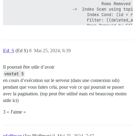
                                       Rows Removed by
                           ->  Index Scan using topic
                                 Index Cond: (id = rep
                                 Filter: ((deleted_at
                                 Rows Removed by Filte
                                 SubPlan 1

                                   ->  Seq Scan on ca
                                         Filter: ((NO
 Planning Time: 3.895 ms

Ed_S
(Ed S)
8
Mai 25, 2024, 6:39
 Execution Time: 94416.415 ms

Il pourrait être utile d’avoir
vmstat 5
en cours d’exécution sur le serveur (dans une connexion ssh)
pendant que vous faites cela, pour voir ce qui pourrait se passer
avec la pagination. (top peut être utilisé mais est beaucoup moins
utile ici)
3 « J'aime »
pfaffman
(Jay Pfaffman)
9
Mai 25, 2024, 7:47