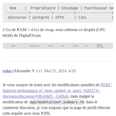
  Nom    |  Propriétaire | Encodage | Fournisseur de 
-----------+----------+----------+-----------------+-
2 Go de RAM + 4 Go de swap, nous utilisons ce droplet (CPU
hérité) de DigitalOcean
volas
(Alexander V )
11
Mai 25, 2024, 4:29
Je veux essayer de tester avec les modifications annulées de
PERF:
Improve performance of `most_replied_to_users` (#26373) ·
discourse/discourse@db10dd5 · GitHub
, mais malgré la
modification de
app/models/user_summary.rb
dans le
conteneur discourse, je vois toujours que la page de profil effectue
cette requête avec trois JOIN.