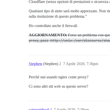
return 404; # gestito da Certbot

Cloudflare (senza opzioni di prestazioni o sicurezza a
Qualsiasi tipo di aiuto sarà molto apprezzato. Non
sulla risoluzione di questo problema.”
Ho controllato anche il firewall.
AGGIORNAMENTO:
Forse un problema con quest
proxy_pass http://unix:/var/discourse/sha
Stephen
(Stephen)
2
7 Aprile 2020, 7:36pm
Perché stai usando nginx come proxy?
Ci sono altri siti web su questo server?
satonotdead
3
7 Aprile 2020, 7:38pm