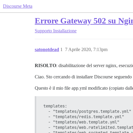
Discourse Meta
Errore Gateway 502 su Ngi
Supporto
Installazione
satonotdead
1
7 Aprile 2020, 7:13pm
RISOLTO
: disabilitazione del server nginx, esecuzi
Ciao. Sto cercando di installare Discourse seguendo
Questo è il mio file app.yml modificato (copiato dall
templates:

  - "templates/postgres.template.yml"

  - "templates/redis.template.yml"

  - "templates/web.template.yml"

  - "templates/web.ratelimited.templat
  - "templates/web.socketed.template.y