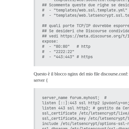
## Scommenta queste due righe se desid
#  - "templates/web.ssl.template.yml"

#  - "templates/web.letsencrypt.ssl.te
## quali porte TCP/IP dovrebbe esporre
## Se desideri che Discourse condivida
## vedi https://meta.discourse.org/t/1
expose:

#  - "80:80"   # http

#  - "2222:22"

Questo è il blocco nginx del mio file discourse.conf:
server {
server_name forum.myhost;  #

listen [::]:443 ssl http2 ipv6only=on;
listen 443 ssl http2; # gestito da Cer
ssl_certificate /etc/letsencrypt/live/
ssl_certificate_key /etc/letsencrypt/l
include /etc/letsencrypt/options-ssl-n
ssl_dhparam /etc/letsencrypt/ssl-dhpar