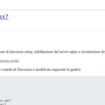
nx?
one di discourse-setup, riabilitazione del server nginx e ricostruzione de
questa guida
.
e cartelle di Discourse e modificato seguendo le guide):
e.yml"

ml"
