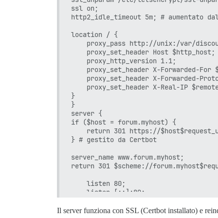
ssl on;

http2_idle_timeout 5m; # aumentato dal
location / {

    proxy_pass http://unix:/var/discou
    proxy_set_header Host $http_host;

    proxy_http_version 1.1;

    proxy_set_header X-Forwarded-For $
    proxy_set_header X-Forwarded-Proto
    proxy_set_header X-Real-IP $remote
}

}

server {

if ($host = forum.myhost) {

    return 301 https://$host$request_u
} # gestito da Certbot

server_name www.forum.myhost;

return 301 $scheme://forum.myhost$requ
    listen 80;

    listen [::]:80;

    server_name forum.myhost;

Il server funziona con SSL (Certbot installato) e re