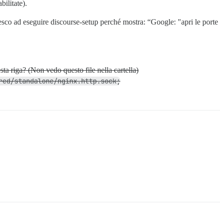
bilitate).
 riesco ad eseguire discourse-setup perché mostra: “Google: "apri le
a riga? (Non vedo questo file nella cartella)
red/standalone/nginx.http.sock;