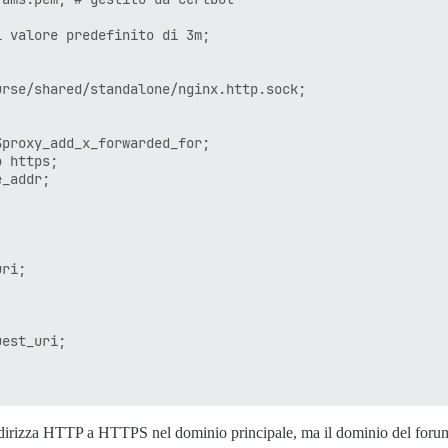
 valore predefinito di 3m;

rse/shared/standalone/nginx.http.sock;

proxy_add_x_forwarded_for;

 https;

_addr;

ri;

est_uri;

indirizza HTTP a HTTPS nel dominio principale, ma il dominio del forum