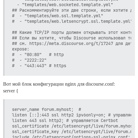
  - "templates/web.socketed.template.yml"

## Раскомментируйте эти две строки, если хотите доб
#  - "templates/web.ssl.template.yml"

#  - "templates/web.letsencrypt.ssl.template.yml"

## Какие TCP/IP порты должен открывать этот контейне
## Если вы хотите, чтобы Discourse использовал тот 
## см. https://meta.discourse.org/t/17247 для детале
expose:

#  - "80:80"   # http

#  - "2222:22"

Вот мой блок конфигурации nginx для discourse.conf:
server {
server_name forum.myhost;  #

listen [::]:443 ssl http2 ipv6only=on; # управляетс
listen 443 ssl http2; # управляется Certbot

ssl_certificate /etc/letsencrypt/live/forum.myhost/
ssl_certificate_key /etc/letsencrypt/live/forum.myh
include /etc/letsencrypt/options-ssl-nginx.conf; # 