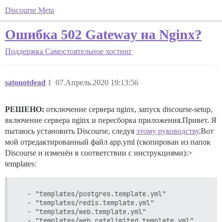
Discourse Meta
Ошибка 502 Gateway на Nginx?
Поддержка
Самостоятельное хостинг
satonotdead
1
07.Апрель.2020 19:13:56
РЕШЕНО:
отключение сервера nginx, запуск discourse-setup,
включение сервера nginx и пересборка приложения.Привет. Я
пытаюсь установить Discourse, следуя
этому руководству
.Вот
мой отредактированный файл app.yml (скопирован из папок
Discourse и изменён в соответствии с инструкциями):>
templates:
  - "templates/postgres.template.yml"

  - "templates/redis.template.yml"

  - "templates/web.template.yml"

  - "templates/web.ratelimited.template.yml"
