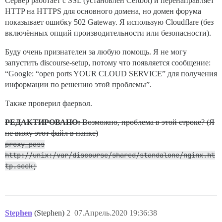
Сервер работает с SSL (установлен Certbot) и перенаправляет
return 404; # управляется Certbot

HTTP на HTTPS для основного домена, но домен форума
показывает ошибку 502 Gateway. Я использую Cloudflare (без
включённых опций производительности или безопасности).
Буду очень признателен за любую помощь. Я не могу
запустить discourse-setup, потому что появляется сообщение:
“Google: “open ports YOUR CLOUD SERVICE” для получения
информации по решению этой проблемы”.
Также проверил фаервол.
РЕДАКТИРОВАНО:
Возможно, проблема в этой строке? (Я
не вижу этот файл в папке)
proxy_pass
http://unix:/var/discourse/shared/standalone/nginx.ht
tp.sock;
Stephen
(Stephen)
2
07.Апрель.2020 19:36:38