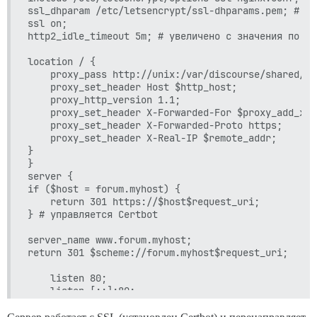
ssl_dhparam /etc/letsencrypt/ssl-dhparams.pem; # уп
ssl on;

http2_idle_timeout 5m; # увеличено с значения по ум
location / {

    proxy_pass http://unix:/var/discourse/shared/st
    proxy_set_header Host $http_host;

    proxy_http_version 1.1;

    proxy_set_header X-Forwarded-For $proxy_add_x_f
    proxy_set_header X-Forwarded-Proto https;

    proxy_set_header X-Real-IP $remote_addr;

}

}

server {

if ($host = forum.myhost) {

    return 301 https://$host$request_uri;

} # управляется Certbot

server_name www.forum.myhost;

return 301 $scheme://forum.myhost$request_uri;

    listen 80;

    listen [::]:80;

    server_name forum.myhost;
