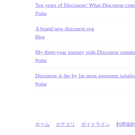
Ten years of Discourse! What Discourse comm
Praise
A brand new discourse.org
Blog
My three-year journey with Discourse commu
Praise
Discourse is the by far most awesome soluti
Praise
ホーム
カテゴリ
ガイドライン
利用規