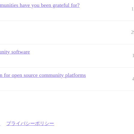
unities have you been grateful for?
1
2
nity software
on for open source community platforms
約
プライバシーポリシー