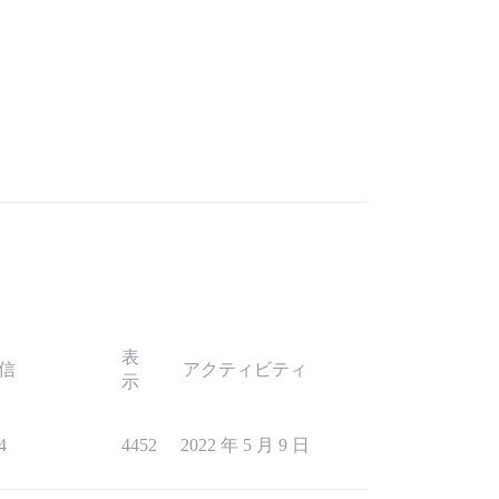
表
信
アクティビティ
示
4
4452
2022 年 5 月 9 日