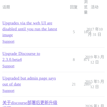
浏
话题
回复
览
活动
量
Upgrades via the web UI are
disabled until you run the latest
2017 年10
5
1851
image
月 31 日
Support
Upgrade Discourse to
2019 年3 月
2.3.0.beta4
8
871
12 日
Support
Upgraded but admin page says
2015 年5 月
out of date
21
2897
12 日
Support
关于discourse部署后更新升级
2026 年1 月