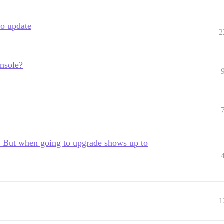
to update
2
onsole?
de! But when going to upgrade shows up to
1