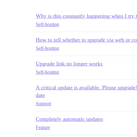
Why is this constantly happening when I try 
Self-hosting
How to tell whether to upgrade via web or c
Self-hosting
Upgrade link no longer works
Self-hosting
A critical update is available. Please upgra
date
Support
Completely automatic updates
Feature