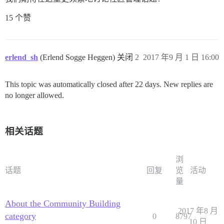
15 个赞
erlend_sh
(Erlend Sogge Heggen) 关闭
2
2017 年9 月 1 日 16:00
This topic was automatically closed after 22 days. New replies are
no longer allowed.
相关话题
浏
话题
回复
览
活动
量
About the Community Building
2017 年8 月
category
0
8797
10 日