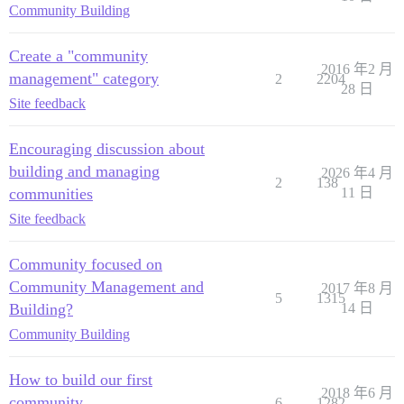
Community Building
Create a "community
2016 年2 月
management" category
2
2204
28 日
Site feedback
Encouraging discussion about
building and managing
2026 年4 月
2
138
communities
11 日
Site feedback
Community focused on
Community Management and
2017 年8 月
5
1315
Building?
14 日
Community Building
How to build our first
2018 年6 月
community
6
1282