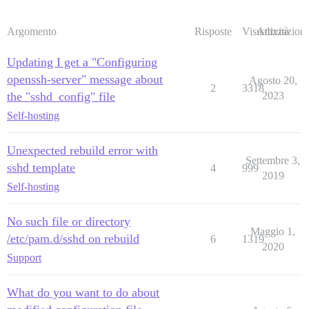
Argomento
Risposte
Visualizzazioni
Attività
Updating I get a "Configuring
openssh-server" message about
Agosto 20,
2
3318
the "sshd_config" file
2023
Self-hosting
Unexpected rebuild error with
Settembre 3,
sshd template
4
999
2019
Self-hosting
No such file or directory
Maggio 1,
/etc/pam.d/sshd on rebuild
6
1319
2020
Support
What do you want to do about