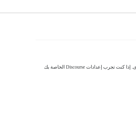
لقد كنت أستكشف إمكانيات Discourse وأنشأت نصًا برمجيًا بلغة Python لتسهيل الاختبار لأي شخص يقوم ببناء أو إدارة منتدى. إذا كنت تجرب إعدادات Discourse الخاصة بك