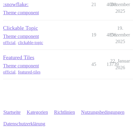
:snowflake:
21
4080
Dezember
2025
Theme component
Clickable Topic
19.
19
4856
Dezember
Theme component
2025
official
,
clickable-topic
Featured Tiles
22. Januar
45
13739
Theme component
2026
official
,
featured-tiles
Startseite
Kategorien
Richtlinien
Nutzungsbedingungen
Datenschutzerklärung