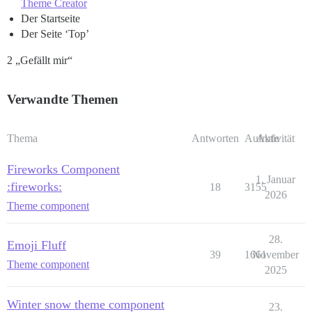
Theme Creator
Der Startseite
Der Seite ‘Top’
2 „Gefällt mir“
Verwandte Themen
Thema
Antworten
Aufrufe
Aktivität
Fireworks Component
1. Januar
:fireworks:
18
3155
2026
Theme component
28.
Emoji Fluff
39
1661
November
Theme component
2025
Winter snow theme component
23.