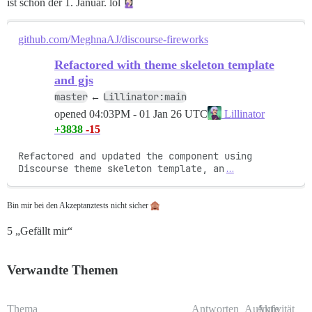
ist schon der 1. Januar. lol
github.com/MeghnaAJ/discourse-fireworks
Refactored with theme skeleton template
and gjs
master
Lillinator:main
←
opened
04:03PM - 01 Jan 26 UTC
Lillinator
+3838
-15
Refactored and updated the component using 
Discourse theme skeleton template, an
…
Bin mir bei den Akzeptanztests nicht sicher
5 „Gefällt mir“
Verwandte Themen
Thema
Antworten
Aufrufe
Aktivität