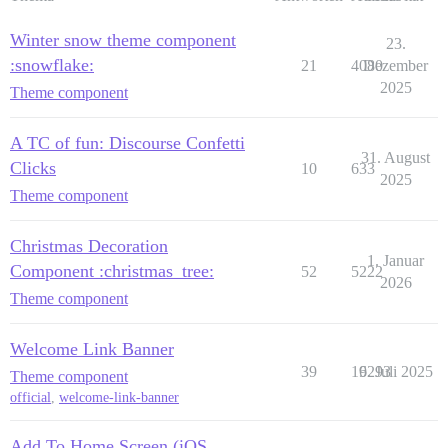
Winter snow theme component
23.
:snowflake:
21
4080
Dezember
2025
Theme component
A TC of fun: Discourse Confetti
31. August
Clicks
10
633
2025
Theme component
Christmas Decoration
1. Januar
Component :christmas_tree:
52
5222
2026
Theme component
Welcome Link Banner
39
16293
9. Juli 2025
Theme component
official
,
welcome-link-banner
Add To Home Screen (iOS,