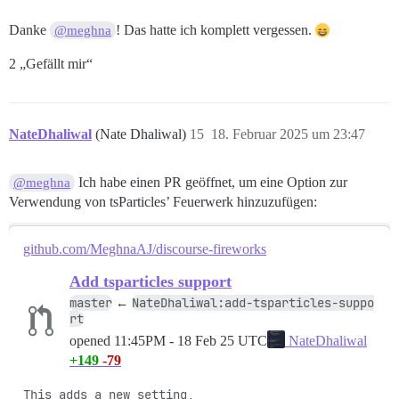
Danke
! Das hatte ich komplett vergessen.
@meghna
2 „Gefällt mir“
NateDhaliwal
(Nate Dhaliwal)
15
18. Februar 2025 um 23:47
Ich habe einen PR geöffnet, um eine Option zur
@meghna
Verwendung von tsParticles’ Feuerwerk hinzuzufügen:
github.com/MeghnaAJ/discourse-fireworks
Add tsparticles support
master
NateDhaliwal:add-tsparticles-suppo
←
rt
opened
11:45PM - 18 Feb 25 UTC
NateDhaliwal
+149
-79
This adds a new setting, 