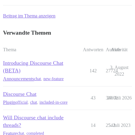
Beitrag im Thema anzeigen
Verwandte Themen
Thema
Antworten
Aufrufe
Aktivität
Introducing Discourse Chat
3. August
(BETA)
142
27724
2022
Announcements
chat
,
new-feature
Discourse Chat
43
34002
29. Juli 2026
Plugin
official
,
chat
,
included-in-core
Will Discourse chat include
threads?
14
2542
5. Juli 2023
Feature
chat
,
completed