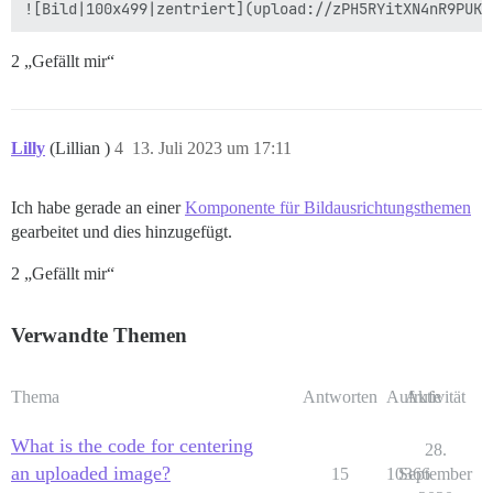
2 „Gefällt mir“
Lilly
(Lillian )
4
13. Juli 2023 um 17:11
Ich habe gerade an einer
Komponente für Bildausrichtungsthemen
gearbeitet und dies hinzugefügt.
2 „Gefällt mir“
Verwandte Themen
Thema
Antworten
Aufrufe
Aktivität
What is the code for centering
28.
an uploaded image?
15
10366
September