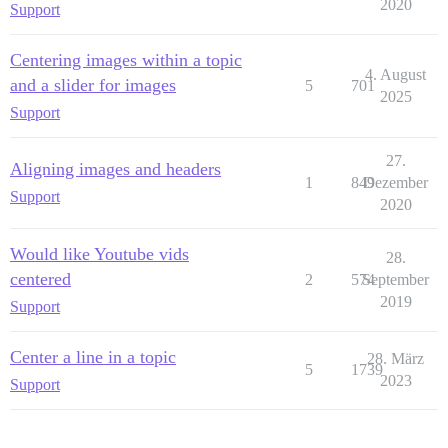
2020
Support
Centering images within a topic
4. August
and a slider for images
5
701
2025
Support
27.
Aligning images and headers
1
849
Dezember
Support
2020
Would like Youtube vids
28.
centered
2
574
September
2019
Support
Center a line in a topic
28. März
5
1739
2023
Support