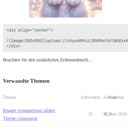
<div align="center">

![image|500x500](upload://cVyooB9AJL3DbMAaT6VlNGBzxK.j
Beachten Sie den zusätzlichen Zeilenumbruch…
Verwandte Themen
Thema
Antworten
Aufrufe
Aktivität
Image comparison slider
31
3820
6. Juni 2026
Theme component