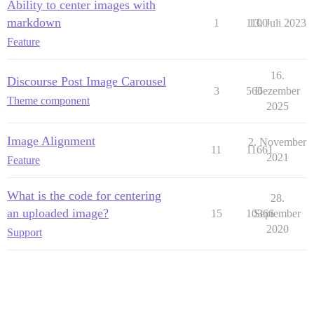
Ability to center images with
markdown
1
1100
13. Juli 2023
Feature
16.
Discourse Post Image Carousel
3
566
Dezember
Theme component
2025
Image Alignment
2. November
11
11661
2021
Feature
What is the code for centering
28.
an uploaded image?
15
10366
September
2020
Support