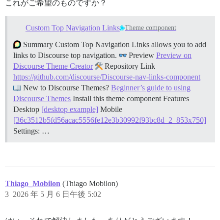
これがご希望のものですか？
Custom Top Navigation Links
Theme component
Summary Custom Top Navigation Links allows you to add
links to Discourse top navigation.
Preview
Preview on
Discourse Theme Creator
Repository Link
https://github.com/discourse/Discourse-nav-links-component
New to Discourse Themes?
Beginner’s guide to using
Discourse Themes
Install this theme component
Features
Desktop
[desktop example]
Mobile
[36c3512b5fd56acac5556fe12e3b30992f93bc8d_2_853x750]
Settings: …
Thiago_Mobilon
(Thiago Mobilon)
3
2026 年 5 月 6 日午後 5:02