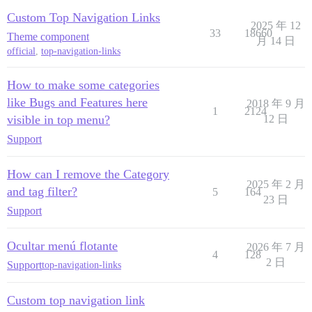
Custom Top Navigation Links
2025 年 12
33
18660
Theme component
月 14 日
official
,
top-navigation-links
How to make some categories
like Bugs and Features here
2018 年 9 月
1
2124
visible in top menu?
12 日
Support
How can I remove the Category
2025 年 2 月
and tag filter?
5
164
23 日
Support
Ocultar menú flotante
2026 年 7 月
4
128
2 日
Support
top-navigation-links
Custom top navigation link