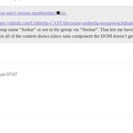
d on user's groups membership?
Dev
ttps://github.com/Umbrella-CAST/discourse-umbrella-groupswitchdispl
oup name “foobar” or not in the group via “!foobar”. That lets me have 
then all of the content shows (since sans component the DOM doesn’t 
 um 07:07