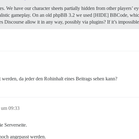
s. We have our character sheets partially hidden from other players’ eye
realistic gameplay. On an old phpBB 3.2 we used [HIDE] BBCode, which a
es Discourse allow it in any way, possibly via plugins? If it’s imposs
t werden, da jeder den Rohinhalt eines Beitrags sehen kann?
 um 09:33
e Serverseite.
 noch angepasst werden.