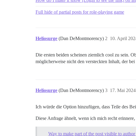
How do I make it show [Login to see the link] on any
Full hide of partial posts for role-playing game
Heliosurge
(Dan DeMontmorency)
2
10. April 20
Die ersten beiden scheinen ziemlich cool zu sein. Ob
möglicherweise nicht den versteckten Inhalt, der bei
Heliosurge
(Dan DeMontmorency)
3
17. Mai 2024
Ich würde die Option hinzufügen, dass Teile des Bei
Diese Anfrage ähnelt, wenn ich mich recht erinnere, 
Way to make part of the post visible to author