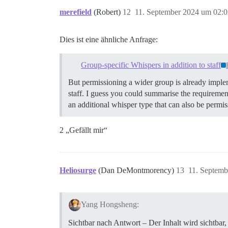
merefield
(Robert)
12
11. September 2024 um 02:0
Dies ist eine ähnliche Anfrage:
Group-specific Whispers in addition to staff
But permissioning a wider group is already implem
staff. I guess you could summarise the requirement
an additional whisper type that can also be permi
2 „Gefällt mir“
Heliosurge
(Dan DeMontmorency)
13
11. Septemb
Yang Hongsheng:
Sichtbar nach Antwort – Der Inhalt wird sichtbar