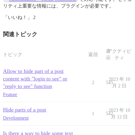
リティ上重要な情報には、プラグインが必要です。
「いいね！」 2
関連トピック
表
アクティビ
トピック
返信
示
ティ
Allow to hide part of a post
content with "login to see" or
2023 年 10
2
545
"reply to see" function
月 2 日
Feature
Hide parts of a post
2023 年 10
1
542
月 12 日
Development
Is there a way to hide some text