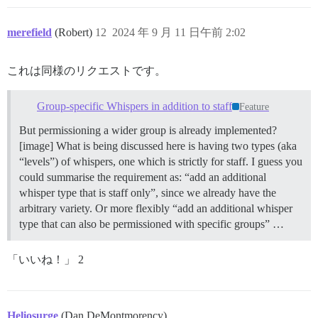
merefield
(Robert)
12
2024 年 9 月 11 日午前 2:02
これは同様のリクエストです。
Group-specific Whispers in addition to staff
Feature
But permissioning a wider group is already implemented?
[image] What is being discussed here is having two types (aka
“levels”) of whispers, one which is strictly for staff. I guess you
could summarise the requirement as: “add an additional
whisper type that is staff only”, since we already have the
arbitrary variety. Or more flexibly “add an additional whisper
type that can also be permissioned with specific groups” …
「いいね！」 2
Heliosurge
(Dan DeMontmorency)