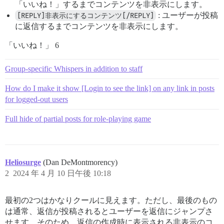
「いいね！」するまでコンテンツを非表示にします。
[REPLY]非表示にするコンテンツ[/REPLY]
: ユーザーが投稿
に返信するまでコンテンツを非表示にします。
「いいね！」 6
Group-specific Whispers in addition to staff
How do I make it show [Login to see the link] on any link in posts
for logged-out users
Full hide of partial posts for role-playing game
Heliosurge
(Dan DeMontmorency)
2
2024 年 4 月 10 日午後 10:18
最初の2つはかなりクールに見えます。ただし、最後のもの
は通常、返信が投稿されるとユーザーを返信にジャンプさ
せます。そのため、返信の作成時に表示される非表示のコ