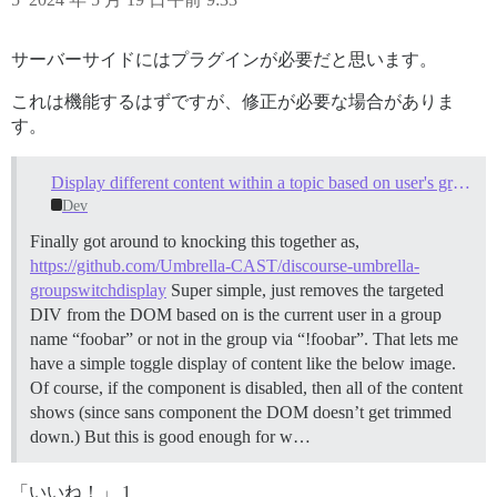
サーバーサイドにはプラグインが必要だと思います。
これは機能するはずですが、修正が必要な場合がありま
す。
Display different content within a topic based on user's groups membership?
Dev
Finally got around to knocking this together as,
https://github.com/Umbrella-CAST/discourse-umbrella-
groupswitchdisplay
Super simple, just removes the targeted
DIV from the DOM based on is the current user in a group
name “foobar” or not in the group via “!foobar”. That lets me
have a simple toggle display of content like the below image.
Of course, if the component is disabled, then all of the content
shows (since sans component the DOM doesn’t get trimmed
down.) But this is good enough for w…
「いいね！」 1