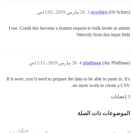
(Or Schiro)
orschiro
3
26 مارس 2019، 11:02ص
I see. Could this become a feature request to bulk invite as admin
directly from this input field?
(Jay Pfaffman)
pfaffman
4
26 مارس 2019، 11:11ص
If it were, you’d need to prepare the data to be able to paste in. It’s
no more work to create a CSV.
3 إعجابات
الموضوعات ذات الصلة
مرات