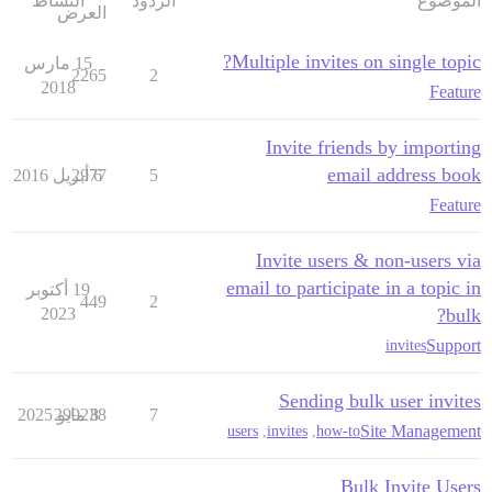
الموضوع
الردود
النشاط
العرض
Multiple invites on single topic?
15 مارس
2265
2
2018
Feature
Invite friends by importing
email address book
5
6 أبريل 2016
2977
Feature
Invite users & non-users via
email to participate in a topic in
19 أكتوبر
449
2
2023
bulk?
Support
invites
Sending bulk user invites
7
8 مايو 2025
299238
Site Management
users
,
invites
,
how-to
Bulk Invite Users