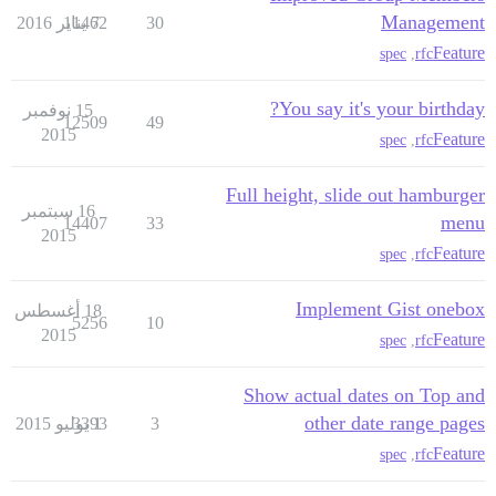
Management
30
7 يناير 2016
11462
Feature
spec
,
rfc
You say it's your birthday?
15 نوفمبر
12509
49
2015
Feature
spec
,
rfc
Full height, slide out hamburger
16 سبتمبر
menu
14407
33
2015
Feature
spec
,
rfc
Implement Gist onebox
18 أغسطس
5256
10
2015
Feature
spec
,
rfc
Show actual dates on Top and
other date range pages
3
1 يوليو 2015
3393
Feature
spec
,
rfc