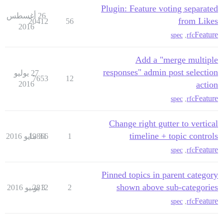
Plugin: Feature voting separated
26 أغسطس
from Likes
20412
56
2016
Feature
spec
,
rfc
Add a "merge multiple
responses" admin post selection
27 يوليو
7653
12
2016
action
Feature
spec
,
rfc
Change right gutter to vertical
timeline + topic controls
1
31 مايو 2016
19866
Feature
spec
,
rfc
Pinned topics in parent category
shown above sub-categories
2
3 يونيو 2016
2812
Feature
spec
,
rfc