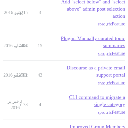
Add "select below" and "select
above" admin post selection
3
1 يونيو 2016
6215
action
Feature
spec
,
rfc
Plugin: Manually curated topic
summaries
15
13 مايو 2016
7448
Feature
spec
,
rfc
Discourse as a private email
support portal
43
10 مايو 2016
23592
Feature
spec
,
rfc
CLI command to migrate a
2 فبراير
single category
5173
4
2016
Feature
spec
,
rfc
Improved Group Members