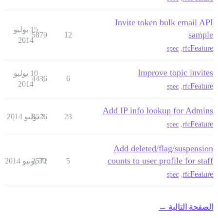
Invite token bulk email API
15 يوليو
sample
5879
12
2014
Feature
spec
,
rfc
Improve topic invites
10 يوليو
4436
6
2014
Feature
spec
,
rfc
Add IP info lookup for Admins
23
7 يوليو 2014
8526
Feature
spec
,
rfc
Add deleted/flag/suspension
counts to user profile for staff
5
30 يونيو 2014
2572
Feature
spec
,
rfc
الصفحة التالية ←