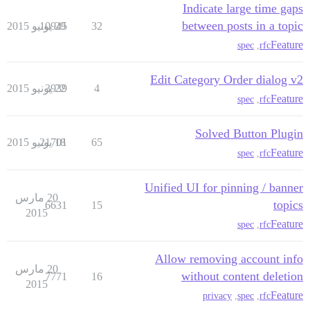
Indicate large time gaps
between posts in a topic
32
29 يونيو 2015
10945
Feature
spec
,
rfc
Edit Category Order dialog v2
4
22 يونيو 2015
3939
Feature
spec
,
rfc
Solved Button Plugin
65
18 يونيو 2015
21701
Feature
spec
,
rfc
Unified UI for pinning / banner
20 مارس
topics
6631
15
2015
Feature
spec
,
rfc
Allow removing account info
20 مارس
without content deletion
7771
16
2015
Feature
privacy
,
spec
,
rfc