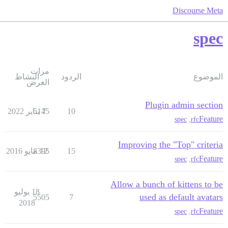
Discourse Meta
spec
مرات
الموضوع
الردود
النشاط
العرض
Plugin admin section
10
7 يناير 2022
5145
Feature
spec
,
rfc
Improving the "Top" criteria
15
12 مايو 2016
8395
Feature
spec
,
rfc
Allow a bunch of kittens to be
18 يوليو
used as default avatars
5505
7
2018
Feature
spec
,
rfc