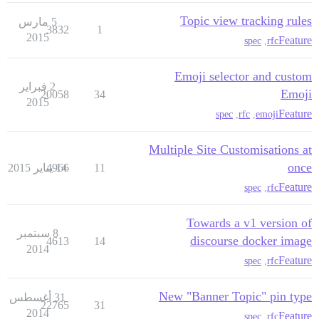
Topic view tracking rules
5 مارس
3832
1
2015
Feature
spec
,
rfc
Emoji selector and custom
2 فبراير
Emoji
20058
34
2015
Feature
spec
,
rfc
,
emoji
Multiple Site Customisations at
once
11
14 يناير 2015
4966
Feature
spec
,
rfc
Towards a v1 version of
8 سبتمبر
discourse docker image
4613
14
2014
Feature
spec
,
rfc
New "Banner Topic" pin type
31 أغسطس
22765
31
2014
Feature
spec
,
rfc