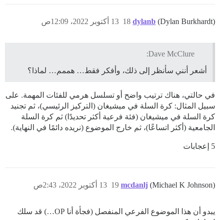
(Dylan Burkhardt)
dylanb
18
13 أكتوبر 2022، 12:09ص
Dave McClure:
أشعر أنني سأنظر إلى ذلك، وأفكر فقط… هممم… لماذا؟
في حالتي، هناك ترتيب واضح أو تسلسل هرمي للفئات المهمة. على
سبيل المثال: كرة السلة في ميشيغان (التركيز الرئيسي)، ثم تجنيد
كرة السلة في ميشيغان (فئة فرعية أكثر تحديدًا) ثم كرة السلة
الجامعية (أكثر اتساعًا)، ثم خارج الموضوع (نريده دائمًا في النهاية).
5 إعجابات
(Michael K Johnson)
mcdanlj
19
13 أكتوبر 2022، 2:43ص
يبدو أن هذا الموضوع الفرعي المنفصل (فجأة أنا OP…) قد سلك