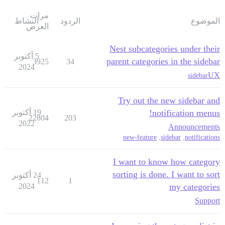
مرات
الموضوع
الردود
النشاط
العرض
Nest subcategories under their
5 أكتوبر
parent categories in the sidebar
3925
34
2024
UX
sidebar
Try out the new sidebar and
notification menus!
19 أكتوبر
22804
203
2022
Announcements
new-feature
,
sidebar
,
notifications
I want to know how category
sorting is done. I want to sort
24 أكتوبر
112
1
2024
my categories
Support