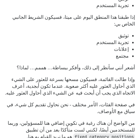
تجربة المستخدم
إذا طبقنا هذا المنطق اليوم على ميتا، فسيكون الشريط الجانبي
الخاص بي:
توثيق
تجربة المستخدم
إعلانات
مجتمع
أشعر أنني سأنظر إلى ذلك، وأفكر ببساطة… هممم… لماذا؟
وإذا طالت القائمة، فسيكون مسحها بسرعة للعثور على الشيء
الذي أحاول العثور عليه أكثر صعوبة. عندما تكون أبجدية، أعرف
الاتجاه الذي يجب أن أبحث فيه عن الشيء الذي أحاول العثور عليه.
في صفحة الفئات، الأمر مختلف - نحن نحاول تقديم كل شيء، في
سياق مع الأوصاف.
من الواضح أن هناك رغبة في تكوين إضافي هنا للمسؤولين، وربما
للمستخدمين أيضًا، لكنني لست متأكدًا بعد من أن تطبيق
fixed_category_positions
هو ما نريد القيام به هنا.