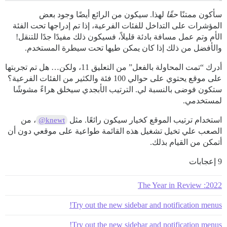
سأكون ممتنًا
حقًا
لهذا. سيكون من الرائع أيضًا وجود بعض
المؤشرات على التداخل للفئات الفرعية، إذا تم إدراجها تحت الفئة
الأم وتم عمل مسافة بادئة قليلاً، فسيكون ذلك مفيدًا جدًا للتنقل!
والأفضل من ذلك إذا كان يمكن طيها تحت سيطرة المستخدم.
أدرك “تمت المحاولة بالفعل” من التعليق 11، ولكن… هل تم تجربتها
على موقع يحتوي على حوالي 100 فئة والكثير من الفئات الفرعية؟
ستكون فوضى بالنسبة لي. الترتيب الأبجدي سيخلق هراءً مشوشًا
لمستخدمي.
استخدام ترتيب الموقع كخيار سيكون رائعًا. مثل
، من
@knewt
الصعب علي تخيل تشغيل هذه القائمة طواعية على موقعي دون أن
أتمكن من القيام بذلك.
9 إعجابات
2022: The Year in Review
Try out the new sidebar and notification menus!
Try out the new sidebar and notification menus!