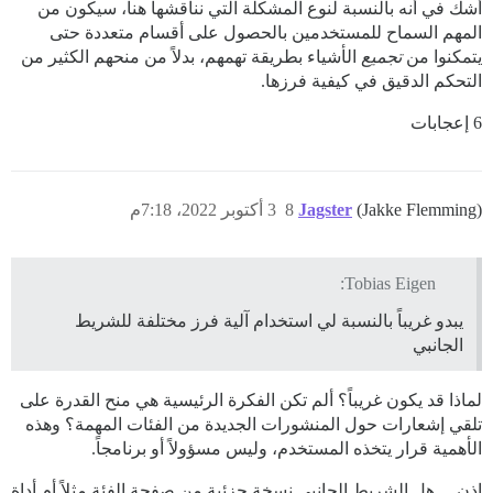
أشك في أنه بالنسبة لنوع المشكلة التي نناقشها هنا، سيكون من
المهم السماح للمستخدمين بالحصول على أقسام متعددة حتى
يتمكنوا من
تجميع
الأشياء بطريقة تهمهم، بدلاً من منحهم الكثير من
التحكم الدقيق في كيفية فرزها.
6 إعجابات
(Jakke Flemming)
Jagster
8
3 أكتوبر 2022، 7:18م
Tobias Eigen:
يبدو غريباً بالنسبة لي استخدام آلية فرز مختلفة للشريط
الجانبي
لماذا قد يكون غريباً؟ ألم تكن الفكرة الرئيسية هي منح القدرة على
تلقي إشعارات حول المنشورات الجديدة من الفئات المهمة؟ وهذه
الأهمية قرار يتخذه المستخدم، وليس مسؤولاً أو برنامجاً.
إذن… هل الشريط الجانبي نسخة جزئية من صفحة الفئة مثلاً أم أداة