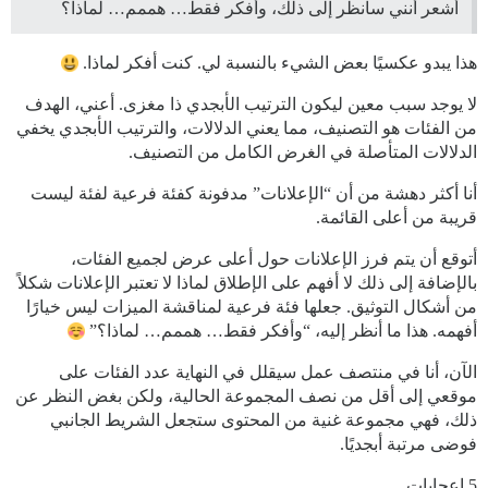
أشعر أنني سأنظر إلى ذلك، وأفكر فقط… هممم… لماذا؟
هذا يبدو عكسيًا بعض الشيء بالنسبة لي. كنت أفكر لماذا.
لا يوجد سبب معين ليكون الترتيب الأبجدي ذا مغزى. أعني، الهدف
من الفئات هو التصنيف، مما يعني الدلالات، والترتيب الأبجدي يخفي
الدلالات المتأصلة في الغرض الكامل من التصنيف.
أنا أكثر دهشة من أن “الإعلانات” مدفونة كفئة فرعية لفئة ليست
قريبة من أعلى القائمة.
أتوقع أن يتم فرز الإعلانات حول أعلى عرض لجميع الفئات،
بالإضافة إلى ذلك لا أفهم على الإطلاق لماذا لا تعتبر الإعلانات شكلاً
من أشكال التوثيق. جعلها فئة فرعية لمناقشة الميزات ليس خيارًا
أفهمه. هذا ما أنظر إليه، “وأفكر فقط… هممم… لماذا؟”
الآن، أنا في منتصف عمل سيقلل في النهاية عدد الفئات على
موقعي إلى أقل من نصف المجموعة الحالية، ولكن بغض النظر عن
ذلك، فهي مجموعة غنية من المحتوى ستجعل الشريط الجانبي
فوضى مرتبة أبجديًا.
5 إعجابات