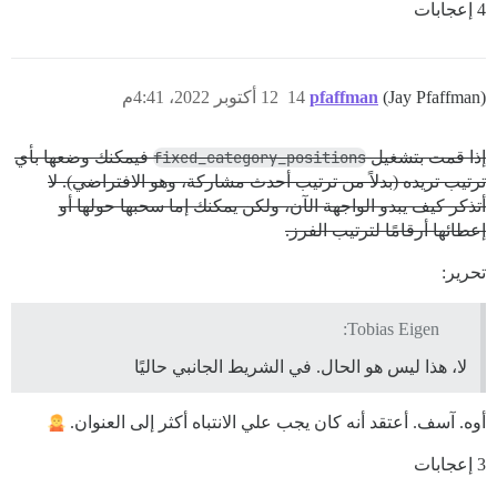
4 إعجابات
(Jay Pfaffman)
pfaffman
14
12 أكتوبر 2022، 4:41م
إذا قمت بتشغيل
fixed_category_positions
فيمكنك وضعها بأي
ترتيب تريده (بدلاً من ترتيب أحدث مشاركة، وهو الافتراضي). لا
أتذكر كيف يبدو الواجهة الآن، ولكن يمكنك إما سحبها حولها أو
إعطائها أرقامًا لترتيب الفرز.
تحرير:
Tobias Eigen:
لا، هذا ليس هو الحال. في الشريط الجانبي حاليًا
أوه. آسف. أعتقد أنه كان يجب علي الانتباه أكثر إلى العنوان.
3 إعجابات