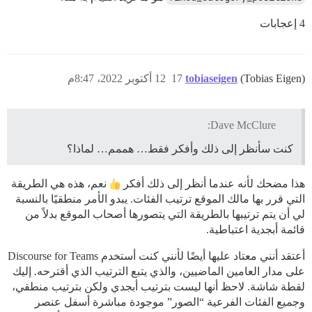
4 إعجابات
(Tobias Eigen)
tobiaseigen
17
12 أكتوبر 2022، 8:47م
Dave McClure:
كنت سأنظر إلى ذلك وأفكر فقط… هممم… لماذا؟
هذا مضحك لأنه عندما أنظر إلى ذلك أفكر
نعم، هذه هي الطريقة
التي قرر بها مالك الموقع ترتيب الفئات. يبدو الأمر منطقيًا بالنسبة
لي أن يتم ترتيبها بالطريقة التي يتصورها أصحاب الموقع بدلاً من
قائمة أبجدية اعتباطية.
أعتقد أنني معتاد عليها أيضًا لأنني كنت أستخدم Discourse for Teams
على مدار العامين الماضيين، والذي يتبع الترتيب الذي أقترحه. إليك
لقطة شاشة. لاحظ أنها ليست بترتيب أبجدي ولكن بترتيب منطقي،
وجميع الفئات الفرعية “الصور” موجودة مباشرة أسفل عنصر