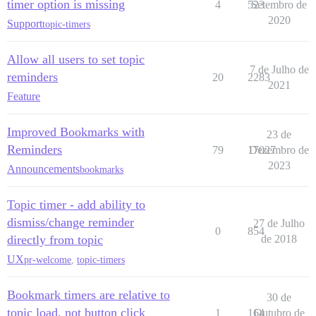
timer option is missing
4
523
Setembro de
2020
Support
topic-timers
Allow all users to set topic
7 de Julho de
reminders
20
2283
2021
Feature
Improved Bookmarks with
23 de
Reminders
79
17027
Dezembro de
2023
Announcements
bookmarks
Topic timer - add ability to
dismiss/change reminder
27 de Julho
0
854
directly from topic
de 2018
UX
pr-welcome
,
topic-timers
Bookmark timers are relative to
30 de
topic load, not button click
1
164
Outubro de