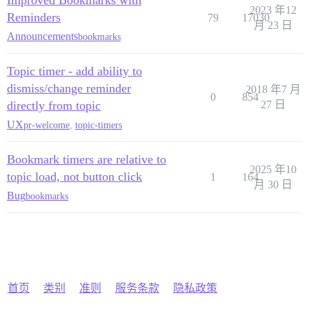
Improved Bookmarks with
2023 年12
Reminders
79
17030
月 23 日
Announcements
bookmarks
Topic timer - add ability to
dismiss/change reminder
2018 年7 月
0
854
directly from topic
27 日
UX
pr-welcome
,
topic-timers
Bookmark timers are relative to
2025 年10
topic load, not button click
1
164
月 30 日
Bug
bookmarks
首页
类别
准则
服务条款
隐私政策