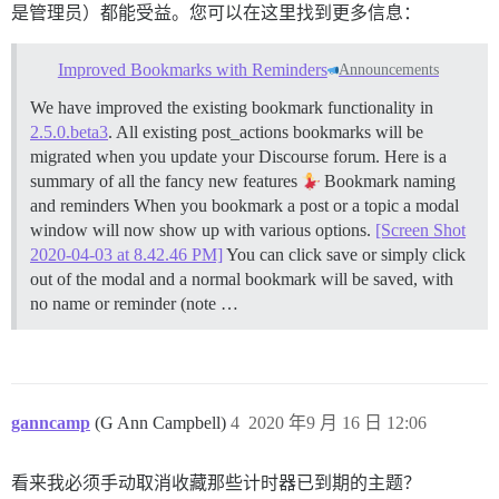
是管理员）都能受益。您可以在这里找到更多信息：
Improved Bookmarks with Reminders
Announcements
We have improved the existing bookmark functionality in
2.5.0.beta3
. All existing post_actions bookmarks will be
migrated when you update your Discourse forum. Here is a
summary of all the fancy new features
Bookmark naming
and reminders When you bookmark a post or a topic a modal
window will now show up with various options.
[Screen Shot
2020-04-03 at 8.42.46 PM]
You can click save or simply click
out of the modal and a normal bookmark will be saved, with
no name or reminder (note …
ganncamp
(G Ann Campbell)
4
2020 年9 月 16 日 12:06
看来我必须手动取消收藏那些计时器已到期的主题？