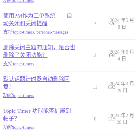
功能
topic-timers
使用PM作为工单系统——自
2024 年5 月
动关闭和关闭提醒
3
326
8 日
支持
topic-timers
,
personal-messages
删除关闭主题的通知，是否也
2024 年5 月
删除了关闭功能？
2
194
4 日
支持
topic-timers
默认话题计时器自动删除回
2024 年3 月
复！
11
893
29 日
功能
topic-timers
Topic Timer 功能能否扩展到
2024 年2 月
帖子？
0
215
20 日
功能
topic-timers