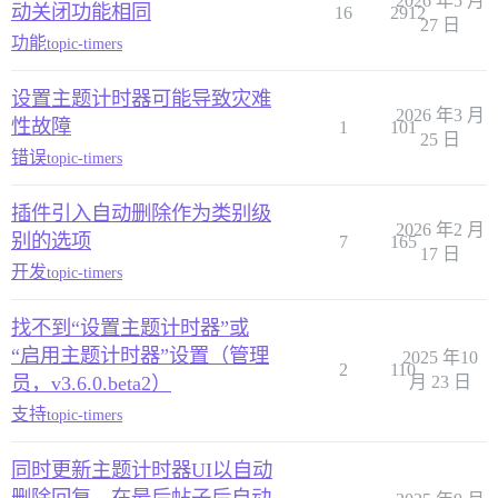
2026 年5 月
动关闭功能相同
16
2912
27 日
功能
topic-timers
设置主题计时器可能导致灾难
2026 年3 月
性故障
1
101
25 日
错误
topic-timers
插件引入自动删除作为类别级
2026 年2 月
别的选项
7
165
17 日
开发
topic-timers
找不到“设置主题计时器”或
“启用主题计时器”设置（管理
2025 年10
2
110
员，v3.6.0.beta2）
月 23 日
支持
topic-timers
同时更新主题计时器UI以自动