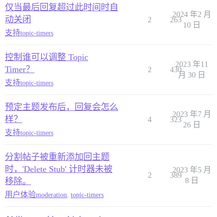
仅当最后回复超过此时间时自
2024 年2 月
动关闭
2
263
10 日
支持
topic-timers
控制谁可以调整 Topic
2023 年11
Timer？
2
430
月 30 日
支持
topic-timers
预定主题发布后，回复会怎么
2023 年7 月
样？
4
323
26 日
支持
topic-timers
分割帖子被重新添加回主题
时，'Delete Stub' 计时器未被
2023 年5 月
2
389
移除。
8 日
用户体验
moderation
,
topic-timers