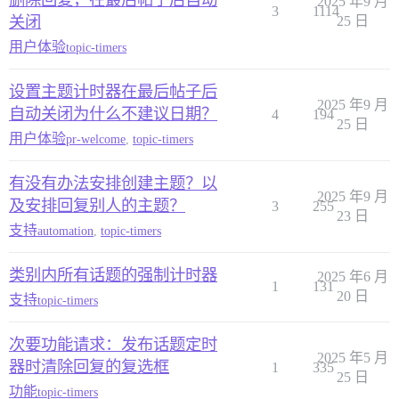
删除回复，在最后帖子后自动
2025 年9 月
3
1114
关闭
25 日
用户体验
topic-timers
设置主题计时器在最后帖子后
2025 年9 月
自动关闭为什么不建议日期？
4
194
25 日
用户体验
pr-welcome
,
topic-timers
有没有办法安排创建主题？以
2025 年9 月
及安排回复别人的主题？
3
255
23 日
支持
automation
,
topic-timers
类别内所有话题的强制计时器
2025 年6 月
1
131
20 日
支持
topic-timers
次要功能请求：发布话题定时
2025 年5 月
器时清除回复的复选框
1
335
25 日
功能
topic-timers