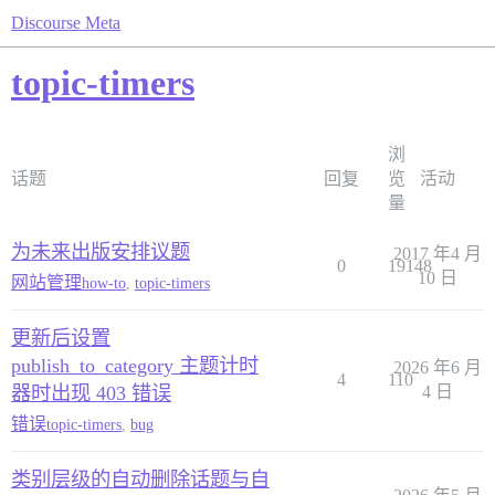
Discourse Meta
topic-timers
浏
话题
回复
览
活动
量
为未来出版安排议题
2017 年4 月
0
19148
10 日
网站管理
how-to
,
topic-timers
更新后设置
publish_to_category 主题计时
2026 年6 月
4
110
器时出现 403 错误
4 日
错误
topic-timers
,
bug
类别层级的自动删除话题与自