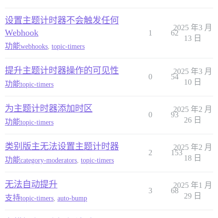
设置主题计时器不会触发任何
2025 年3 月
Webhook
1
62
13 日
功能
webhooks
,
topic-timers
提升主题计时器操作的可见性
2025 年3 月
0
54
10 日
功能
topic-timers
为主题计时器添加时区
2025 年2 月
0
93
26 日
功能
topic-timers
类别版主无法设置主题计时器
2025 年2 月
2
153
18 日
功能
category-moderators
,
topic-timers
无法自动提升
2025 年1 月
3
68
29 日
支持
topic-timers
,
auto-bump