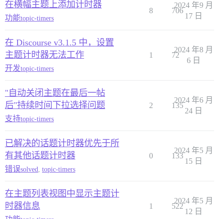
在横幅主题上添加计时器
2024 年9 月
8
706
17 日
功能
topic-timers
在 Discourse v3.1.5 中，设置
2024 年8 月
主题计时器无法工作
1
72
6 日
开发
topic-timers
"自动关闭主题在最后一帖
2024 年6 月
后"持续时间下拉选择问题
2
135
24 日
支持
topic-timers
已解决的话题计时器优先于所
2024 年5 月
有其他话题计时器
0
133
15 日
错误
solved
,
topic-timers
在主题列表视图中显示主题计
2024 年5 月
时器信息
1
522
12 日