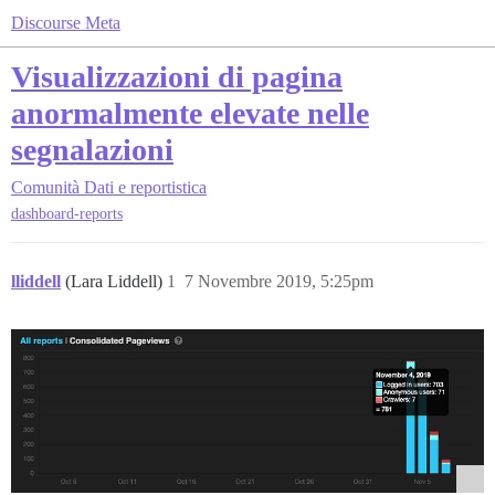
Discourse Meta
Visualizzazioni di pagina
anormalmente elevate nelle
segnalazioni
Comunità
Dati e reportistica
dashboard-reports
lliddell
(Lara Liddell)
1
7 Novembre 2019, 5:25pm