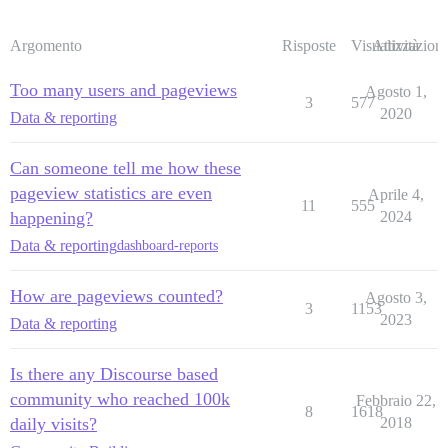
Argomento
Risposte
Visualizzazioni
Attività
Too many users and pageviews
Agosto 1,
3
577
2020
Data & reporting
Can someone tell me how these
pageview statistics are even
Aprile 4,
11
555
happening?
2024
Data & reporting
dashboard-reports
How are pageviews counted?
Agosto 3,
3
1153
2023
Data & reporting
Is there any Discourse based
community who reached 100k
Febbraio 22,
8
1618
daily visits?
2018