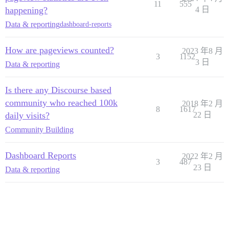
11
555
happening?
4 日
Data & reporting
dashboard-reports
How are pageviews counted?
2023 年8 月
3
1152
3 日
Data & reporting
Is there any Discourse based
community who reached 100k
2018 年2 月
8
1617
daily visits?
22 日
Community Building
Dashboard Reports
2022 年2 月
3
487
23 日
Data & reporting