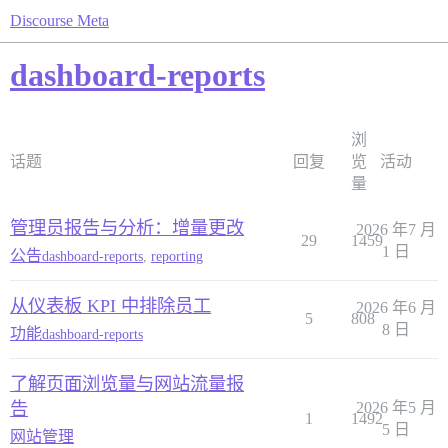
Discourse Meta
dashboard-reports
浏
话题
回复
览
活动
量
管理员报告与分析：增量更改
2026 年7 月
29
1459
1 日
公告
dashboard-reports
,
reporting
从仪表板 KPI 中排除员工
2026 年6 月
5
808
8 日
功能
dashboard-reports
了解页面浏览量与网站流量报
告
2026 年5 月
1
1492
5 日
网站管理