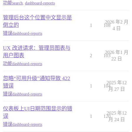
功能
search
,
dashboard-reports
管理后台这个位置中文显示是
2026 年2 月
倒立的
1
108
4 日
错误
dashboard-reports
UX 改进请求：管理员图表与
2026 年1 月
用户图表
2
103
22 日
功能
dashboard-reports
忽略“可用升级”通知导致 422
2025 年12
错误
1
104
月 27 日
错误
dashboard-reports
仪表板上UI日期范围显示的错
2025 年12
误
1
120
月 24 日
错误
dashboard-reports