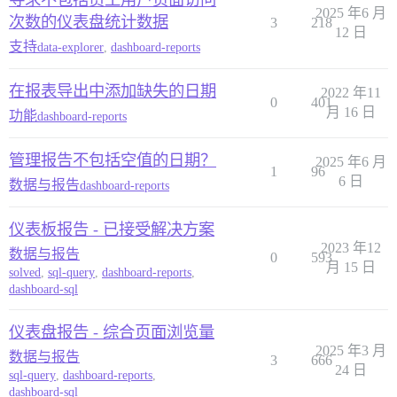
寻求不包括员工用户页面访问
2025 年6 月
次数的仪表盘统计数据
3
218
12 日
支持
data-explorer
,
dashboard-reports
在报表导出中添加缺失的日期
2022 年11
0
401
月 16 日
功能
dashboard-reports
管理报告不包括空值的日期？
2025 年6 月
1
96
6 日
数据与报告
dashboard-reports
仪表板报告 - 已接受解决方案
2023 年12
数据与报告
0
593
月 15 日
solved
,
sql-query
,
dashboard-reports
,
dashboard-sql
仪表盘报告 - 综合页面浏览量
2025 年3 月
数据与报告
3
666
24 日
sql-query
,
dashboard-reports
,
dashboard-sql