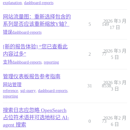
explanation
,
dashboard-reports
网站流量图：重新选择包含的
2026 年3 月
系列是否应该重新缩放Y轴？
5
149
17 日
错误
dashboard-reports
[新的报告体验] “您已查看此
2026 年3 月
内容过多”
2
77
5 日
支持
dashboard-reports
,
reporting
管理仪表板报告参考指南
2026 年3 月
网站管理
31
8538
3 日
reference
,
sql-query
,
dashboard-reports
,
reporting
搜索日志应忽略 OpenSearch
占位符术语并可选地标记 AI-
2026 年2 月
0
73
agent 搜索
6 日