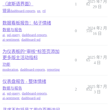
2025 年7 月
（波斯语界面）
1
82
29 日
错误
dashboard-reports
,
ux
,
rtl
数据看板报告：帖子情绪
2024 年2 月
数据与报告
0
516
16 日
ai
,
sql-query
,
dashboard-reports
,
ai-sentiment
,
dashboard-sql
为仪表板的“审核”标签页添加
更多版主活动指标
2025 年7 月
0
65
4 日
功能
moderation
,
dashboard-reports
,
reporting
仪表盘报告 - 整体情绪
2025 年7 月
数据与报告
2
852
3 日
ai
,
sql-query
,
dashboard-reports
,
ai-sentiment
,
dashboard-sql