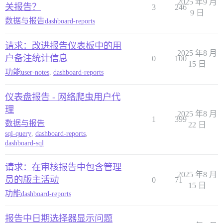
2025 年9 月
关报告？
3
246
9 日
数据与报告
dashboard-reports
请求：改进报告仪表板中的用
2025 年8 月
户备注统计信息
0
100
15 日
功能
user-notes
,
dashboard-reports
仪表盘报告 - 网络爬虫用户代
理
2025 年8 月
1
399
数据与报告
22 日
sql-query
,
dashboard-reports
,
dashboard-sql
请求：在审核报告中包含管理
2025 年8 月
员的版主活动
0
71
15 日
功能
dashboard-reports
报告中日期选择器显示问题